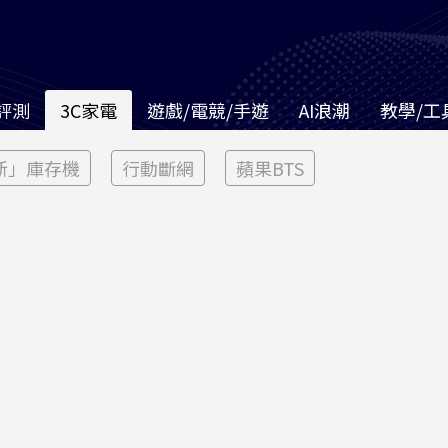
評測
3C家電
遊戲/電競/手遊
AI浪潮
教學/工
新」庫存機
行動斷網
蘋果BTS