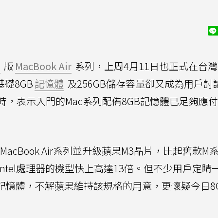
3
版
MacBook Air
系列，上周4月11日也正式在台灣
基礎8GB
記憶體
及256GB儲存容量卻又成為用戶討
，表示入門的Mac系列配備8GB記憶體已足夠應
MacBook Air系列並升級蘋果M3晶片，比起舊款M
ntel處理器的機型快上高達13倍。但不少用戶定睛
記憶體，不解蘋果維持該規格的用意，更懷疑今日8