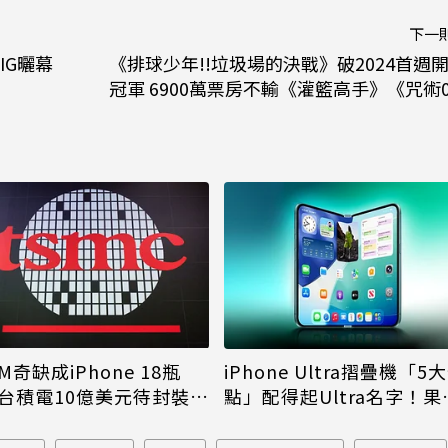
下一
IG曬幕
《排球少年!!垃圾場的決戰》破2024首週
冠軍 6900萬票房不輸《灌籃高手》《咒術
M奇缺成iPhone 18瓶
iPhone Ultra摺疊機「5
台積電10億美元待封裝晶
點」配得起Ultra名字！果
能枯等
看完更心動