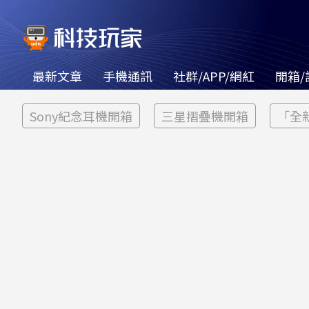
最新文章
手機通訊
社群/APP/網紅
開箱/
Sony紀念耳機開箱
三星摺疊機開箱
「全