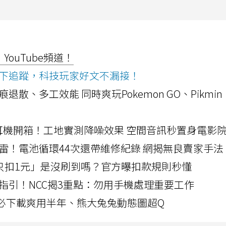
ouTube頻道！
ws按下追蹤，科技玩家好文不漏接！
a開箱！摺痕退散、多工效能 同時爽玩Pokemon GO、Pikmin
LLEXION耳機開箱！工地實測降噪效果 空間音訊秒置身電影
雷！電池循環44次還帶維修紀錄 網揭無良賣家手法
北捷「只扣1元」是沒刷到嗎？官方曝扣款規則秒懂
指引！NCC揭3重點：勿用手機處理重要工作
」字必下載爽用半年、熊大兔兔動態圖超Q