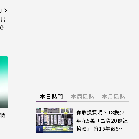
則
開片
0》
本日熱門
本周最熱
本月最熱
你敢投資嗎？18歲少
大特
年花5萬「囤貨20條記
粉
憶體」 拚15年後5倍
賣出