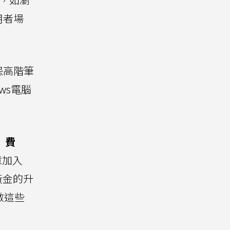
用者場
怨高階筆
ws電腦
」費
意加入
黃金的升
做這些