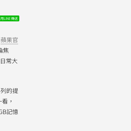
用LINE傳送
蘋果官
論焦
付日常大
系列的提
一看，
GB記憶