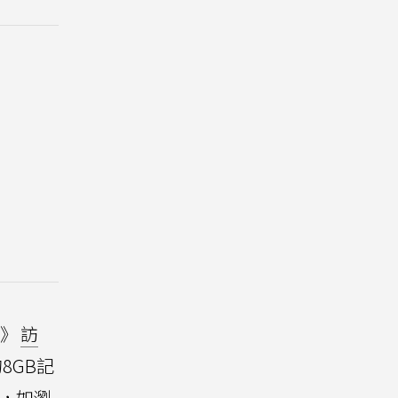
家》
訪
8GB記
，如瀏