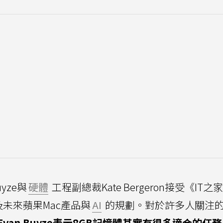
yze與
硬體
工程副總裁Kate Bergeron接受《IT之
r及未來蘋果Mac產品與
AI
的規劃。對於許多人關注的
Evan Buyze表示8GB記憶體其實有很多適合的任務