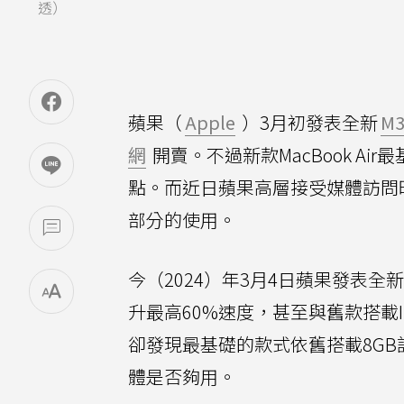
透）
蘋果（
Apple
）3月初發表全新
M
網
開賣。不過新款MacBook Air最
點。而近日蘋果高層接受媒體訪問時
部分的使用。
今（2024）年3月4日蘋果發表全新
升最高60%速度，甚至與舊款搭載I
卻發現最基礎的款式依舊搭載8GB
體是否夠用。