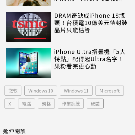
DRAM奇缺成iPhone 18瓶
頸！台積電10億美元待封裝
晶片只能枯等
iPhone Ultra摺疊機「5大
特點」配得起Ultra名字！
果粉看完更心動
微軟
Windows 10
Windows 11
Microsoft
X
電腦
規格
作業系統
硬體
延伸閱讀