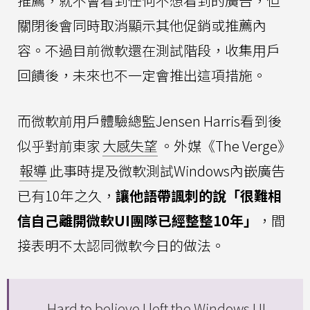
推薦，就不會看到任何不想看到的廣告，但
關閉後會同時取消顯示其他促銷或推薦內
容。不過目前微軟還在測試階段，收集用戶
回饋後，未來也不一定會推出這項措施。
而微軟前用戶體驗總監Jensen Harris看到後
似乎對前東家
大感失望
。外媒《The Verge》
報導
此事時提及微軟測試Windows內嵌廣告
已有10年之久，
讓他語帶諷刺的說「很難相
信自己離開微軟UI團隊已經整整10年」
，間
接表明不太認同微軟今日的做法。
Hard to believe I left the Windows UI