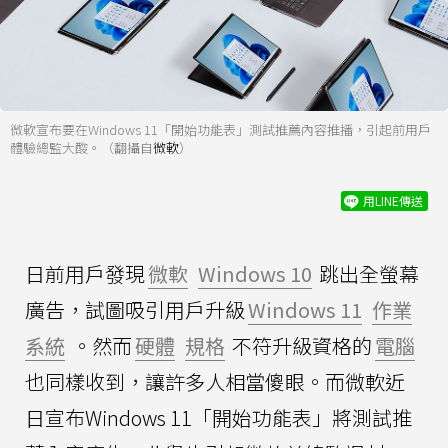
微軟宣布要在Windows 11「開始功能表」測試推薦內容推播，引起前用戶
體驗總監大酸。（翻攝自
微軟
）
用LINE傳送
日前用戶發現
微軟
Windows 10
跳出全螢幕
廣告，試圖吸引用戶升級
Windows 11
作業
系統
。然而
硬體
規格
不符升級資格的
電腦
也同樣收到，讓許多人相當傻眼。而微軟近
日宣布Windows 11「開始功能表」將測試推