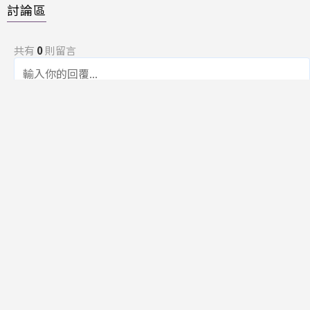
討論區
共有
0
則留言
規範
回覆
還沒有留言，成為第一個發言的人吧！