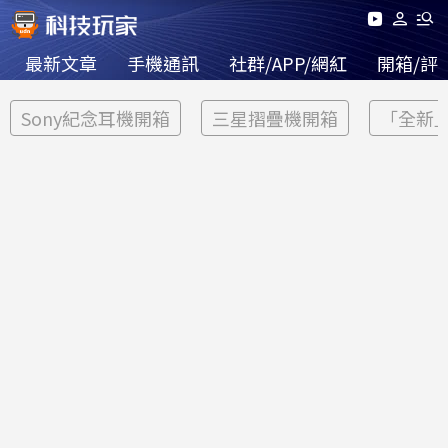
最新文章
手機通訊
社群/APP/網紅
開箱/評
Sony紀念耳機開箱
三星摺疊機開箱
「全新