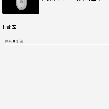
討論區
共有
0
則留言
規範
回覆
還沒有留言，成為第一個發言的人吧！