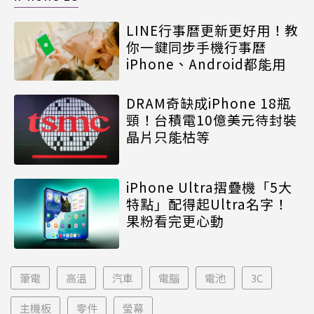
LINE行事曆更新更好用！教
你一鍵同步手機行事曆
iPhone、Android都能用
DRAM奇缺成iPhone 18瓶
頸！台積電10億美元待封裝
晶片只能枯等
iPhone Ultra摺疊機「5大
特點」配得起Ultra名字！
果粉看完更心動
筆電
高溫
汽車
電腦
電池
3C
主機板
零件
螢幕