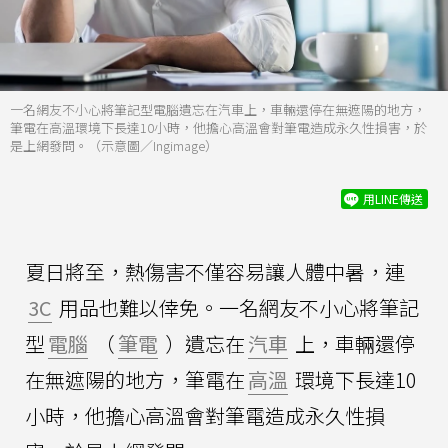
一名網友不小心將筆記型電腦遺忘在汽車上，車輛還停在無遮陽的地方，
筆電在高溫環境下長達10小時，他擔心高溫會對筆電造成永久性損害，於
是上網發問。（示意圖／Ingimage）
用LINE傳送
夏日將至，熱傷害不僅容易讓人體中暑，連
3C
用品也難以倖免。一名網友不小心將筆記
型
電腦
（
筆電
）遺忘在
汽車
上，車輛還停
在無遮陽的地方，筆電在
高溫
環境下長達10
小時，他擔心高溫會對筆電造成永久性損