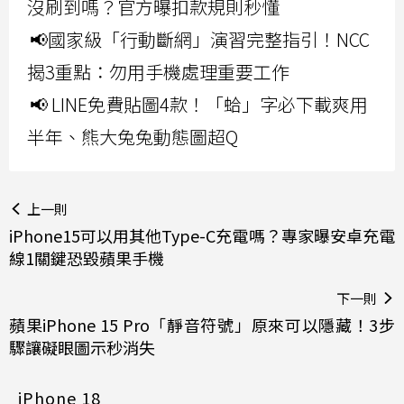
沒刷到嗎？官方曝扣款規則秒懂
📢國家級「行動斷網」演習完整指引！NCC
揭3重點：勿用手機處理重要工作
📢 LINE免費貼圖4款！「蛤」字必下載爽用
半年、熊大兔兔動態圖超Q
上一則
iPhone15可以用其他Type-C充電嗎？專家曝安卓充電
線1關鍵恐毀蘋果手機
下一則
蘋果iPhone 15 Pro「靜音符號」原來可以隱藏！3步
驟讓礙眼圖示秒消失
iPhone 18