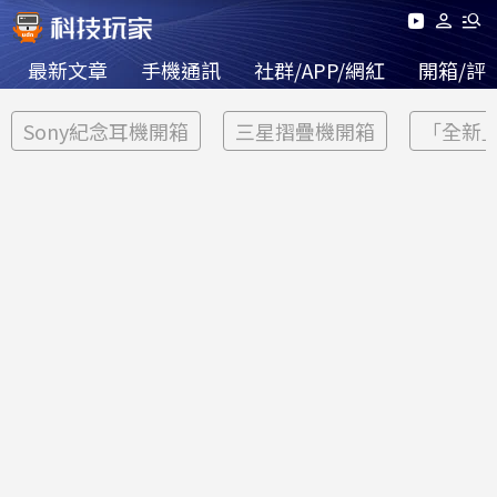
最新文章
手機通訊
社群/APP/網紅
開箱/評
Sony紀念耳機開箱
三星摺疊機開箱
「全新