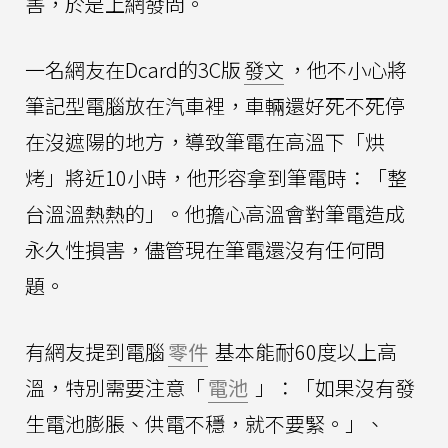
害，於是上網發問。
一名網友在Dcard的3C版
發文
，他不小心將
筆記型電腦放在汽車裡，車輛還好死不死停
在沒遮陽的地方，導致筆電在高溫下「烘
烤」將近10小時，他形容拿到筆電時：「整
台溫溫熱熱的」。他擔心高溫會對筆電造成
永久性損害，儘管現在筆電還沒有任何問
題。
有網友提到電腦
零件
基本能耐60度以上高
溫，特別需要注意「
電池
」：「如果沒有發
生電池膨脹、供電不穩，就不要緊。」、