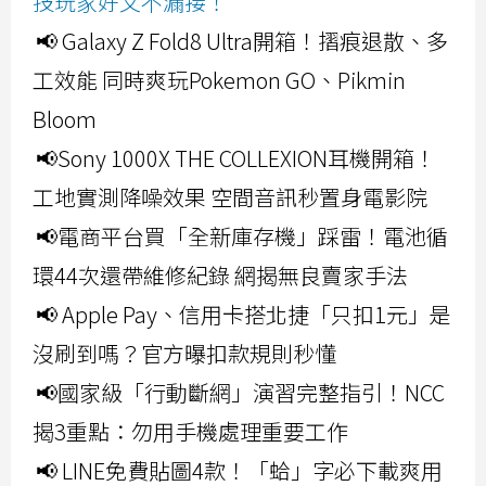
技玩家好文不漏接！
📢 Galaxy Z Fold8 Ultra開箱！摺痕退散、多
工效能 同時爽玩Pokemon GO、Pikmin
Bloom
📢Sony 1000X THE COLLEXION耳機開箱！
工地實測降噪效果 空間音訊秒置身電影院
📢電商平台買「全新庫存機」踩雷！電池循
環44次還帶維修紀錄 網揭無良賣家手法
📢 Apple Pay、信用卡搭北捷「只扣1元」是
沒刷到嗎？官方曝扣款規則秒懂
📢國家級「行動斷網」演習完整指引！NCC
揭3重點：勿用手機處理重要工作
📢 LINE免費貼圖4款！「蛤」字必下載爽用