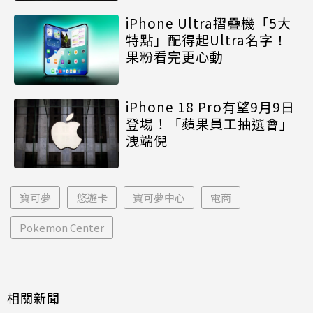
iPhone Ultra摺疊機「5大
特點」配得起Ultra名字！
果粉看完更心動
iPhone 18 Pro有望9月9日
登場！「蘋果員工抽選會」
洩端倪
寶可夢
悠遊卡
寶可夢中心
電商
Pokemon Center
相關新聞