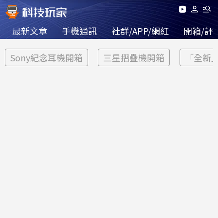
最新文章
手機通訊
社群/APP/網紅
開箱/評
Sony紀念耳機開箱
三星摺疊機開箱
「全新