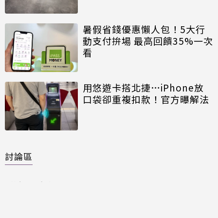
暑假省錢優惠懶人包！5大行
動支付拚場 最高回饋35%一次
看
用悠遊卡搭北捷…iPhone放
口袋卻重複扣款！官方曝解法
討論區
共有
0
則留言