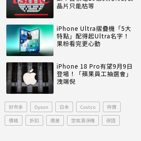
晶片只能枯等
iPhone Ultra摺疊機「5大
特點」配得起Ultra名字！
果粉看完更心動
iPhone 18 Pro有望9月9日
登場！「蘋果員工抽選會」
洩端倪
好市多
Dyson
日本
Costco
特價
價格
折扣
價差
空氣清淨機
保固