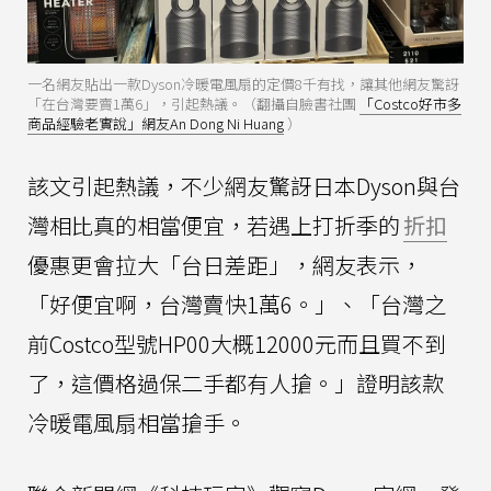
一名網友貼出一款Dyson冷暖電風扇的定價8千有找，讓其他網友驚訝
「在台灣要賣1萬6」，引起熱議。（翻攝自臉書社團
「Costco好市多
商品經驗老實說」網友An Dong Ni Huang
）
該文引起熱議，不少網友驚訝日本Dyson與台
灣相比真的相當便宜，若遇上打折季的
折扣
優惠更會拉大「台日差距」，網友表示，
「好便宜啊，台灣賣快1萬6。」、「台灣之
前Costco型號HP00大概12000元而且買不到
了，這價格過保二手都有人搶。」證明該款
冷暖電風扇相當搶手。