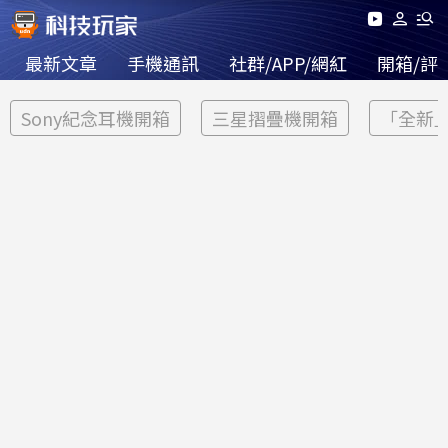
最新文章
手機通訊
社群/APP/網紅
開箱/評
Sony紀念耳機開箱
三星摺疊機開箱
「全新