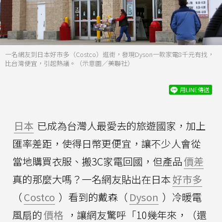
一名網友到日本好市多（Costco）逛街，發現Dyson一款家電8千元有找，
比台灣便宜，引起熱議。（示意圖／美聯社）
用LINE傳送
日本
已成為台灣人最愛去的旅遊國家，加上
匯率差距，使得日幣更便宜，讓不少人會從
當地購買衣服、搬3C家電回國，但產品
價差
真的那麼大嗎？一名網友貼出在日本
好市多
（
Costco
）看到的戴森（
Dyson
）冷暖電
風扇的
價格
，讓網友驚呼「10幾年來，（還