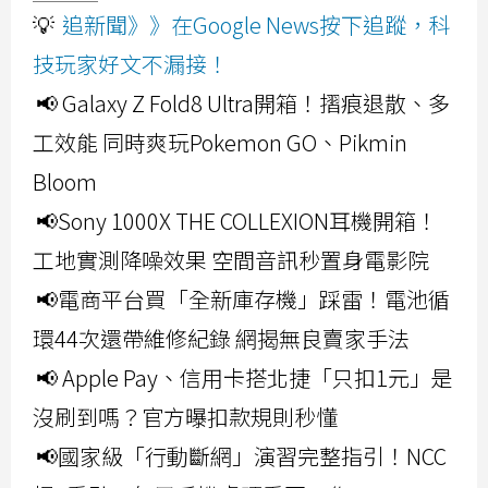
💡
追新聞》》在Google News按下追蹤，科
技玩家好文不漏接！
📢 Galaxy Z Fold8 Ultra開箱！摺痕退散、多
工效能 同時爽玩Pokemon GO、Pikmin
Bloom
📢Sony 1000X THE COLLEXION耳機開箱！
工地實測降噪效果 空間音訊秒置身電影院
📢電商平台買「全新庫存機」踩雷！電池循
環44次還帶維修紀錄 網揭無良賣家手法
📢 Apple Pay、信用卡搭北捷「只扣1元」是
沒刷到嗎？官方曝扣款規則秒懂
📢國家級「行動斷網」演習完整指引！NCC