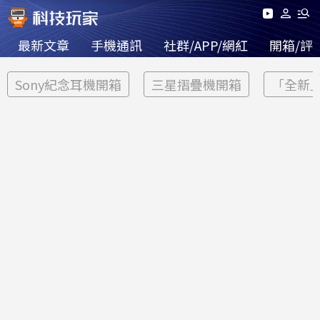
最新文章
手機通訊
社群/APP/網紅
開箱/評
Sony紀念耳機開箱
三星摺疊機開箱
「全新