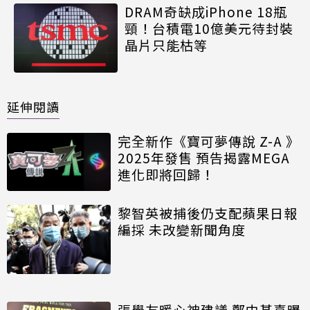
DRAM奇缺成iPhone 18瓶
頸！台積電10億美元待封裝
晶片只能枯等
延伸閱讀
完全新作《寶可夢傳說 Z-A 》
2025年發售 預告揭露MEGA
進化即將回歸！
黎智英被捕後仍支配蘋果日報
編採 未改變新聞角度
張學友暖心神建議 鄭中基喜曝