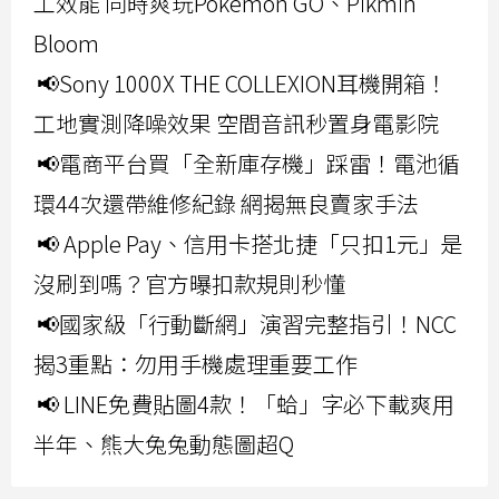
工效能 同時爽玩Pokemon GO、Pikmin
Bloom
📢Sony 1000X THE COLLEXION耳機開箱！
工地實測降噪效果 空間音訊秒置身電影院
📢電商平台買「全新庫存機」踩雷！電池循
環44次還帶維修紀錄 網揭無良賣家手法
📢 Apple Pay、信用卡搭北捷「只扣1元」是
沒刷到嗎？官方曝扣款規則秒懂
📢國家級「行動斷網」演習完整指引！NCC
揭3重點：勿用手機處理重要工作
📢 LINE免費貼圖4款！「蛤」字必下載爽用
半年、熊大兔兔動態圖超Q