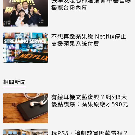
獨寵台粉內幕
不想再繳蘋果稅 Netflix停止
支援蘋果系統付費
相關新聞
有線耳機文藝復興？網列3大
優點讚爆：蘋果原廠才590元
玩PS5、追劇該買哪款電視？