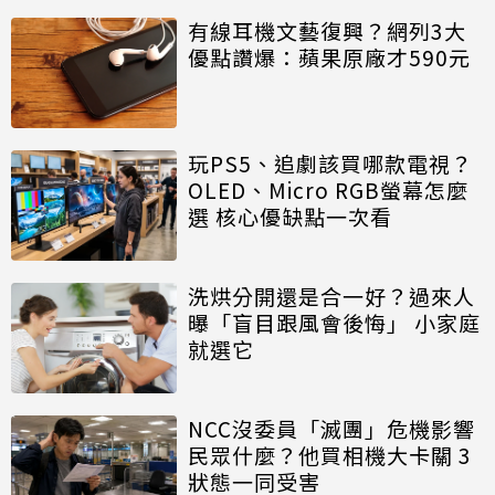
有線耳機文藝復興？網列3大
優點讚爆：蘋果原廠才590元
玩PS5、追劇該買哪款電視？
OLED、Micro RGB螢幕怎麼
選 核心優缺點一次看
洗烘分開還是合一好？過來人
曝「盲目跟風會後悔」 小家庭
就選它
NCC沒委員「滅團」危機影響
民眾什麼？他買相機大卡關 3
狀態一同受害