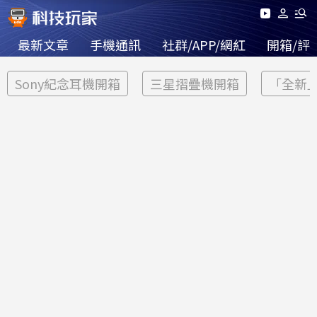
最新文章
手機通訊
社群/APP/網紅
開箱/評
Sony紀念耳機開箱
三星摺疊機開箱
「全新