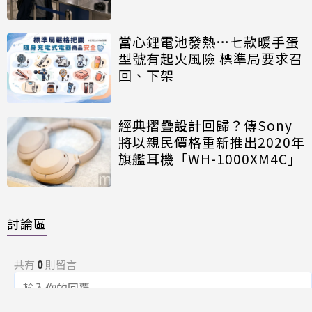
當心鋰電池發熱…七款暖手蛋
型號有起火風險 標準局要求召
回、下架
經典摺疊設計回歸？傳Sony
將以親民價格重新推出2020年
旗艦耳機「WH-1000XM4C」
討論區
共有
0
則留言