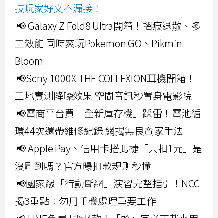
技玩家好文不漏接！
📢 Galaxy Z Fold8 Ultra開箱！摺痕退散、多
工效能 同時爽玩Pokemon GO、Pikmin
Bloom
📢Sony 1000X THE COLLEXION耳機開箱！
工地實測降噪效果 空間音訊秒置身電影院
📢電商平台買「全新庫存機」踩雷！電池循
環44次還帶維修紀錄 網揭無良賣家手法
📢 Apple Pay、信用卡搭北捷「只扣1元」是
沒刷到嗎？官方曝扣款規則秒懂
📢國家級「行動斷網」演習完整指引！NCC
揭3重點：勿用手機處理重要工作