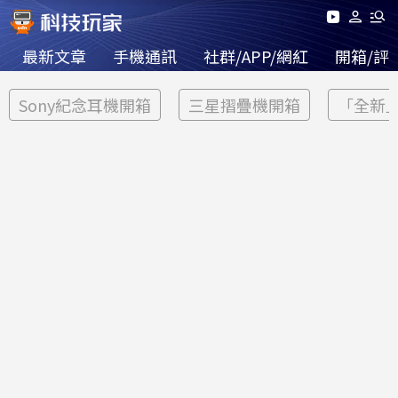
最新文章
手機通訊
社群/APP/網紅
開箱/評
Sony紀念耳機開箱
三星摺疊機開箱
「全新