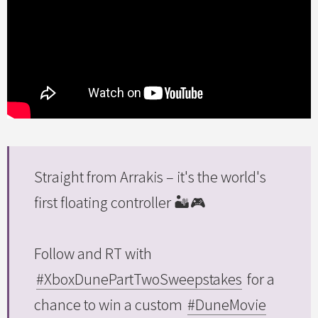
Straight from Arrakis – it's the world's
first floating controller 🏜🎮
Follow and RT with
#XboxDunePartTwoSweepstakes
for a
chance to win a custom
#DuneMovie