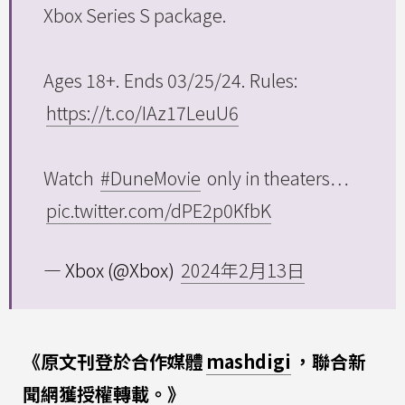
Xbox Series S package.
Ages 18+. Ends 03/25/24. Rules:
https://t.co/IAz17LeuU6
Watch
#‌DuneMovie
only in theaters…
pic.twitter.com/dPE2p0KfbK
— Xbox (@Xbox)
2024年2月13日
《原文刊登於合作媒體
mashdigi
，聯合新
聞網獲授權轉載。》