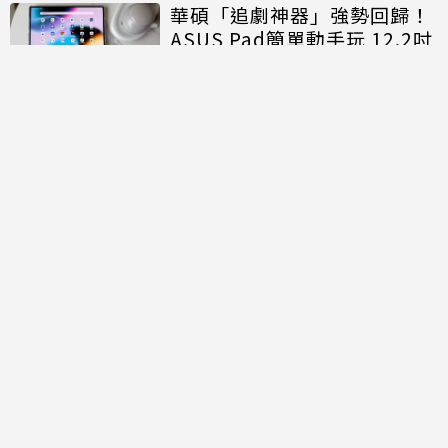
華碩「追劇神器」強勢回歸！
ASUS Pad簡單動手玩 12.2吋
雙層OLED帶來極致「Me
Time」
討論區
共有
0
則留言
規範
回覆