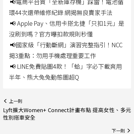
📢電商平台買「全新庫存機」踩雷！電池循
環44次還帶維修紀錄 網揭無良賣家手法
📢 Apple Pay、信用卡搭北捷「只扣1元」是
沒刷到嗎？官方曝扣款規則秒懂
📢國家級「行動斷網」演習完整指引！NCC
揭3重點：勿用手機處理重要工作
📢 LINE免費貼圖4款！「蛤」字必下載爽用
半年、熊大兔兔動態圖超Q
上一則
Lyft擴大Women+ Connect計畫布點 提高女性、多元
性別搭車安全
下一則