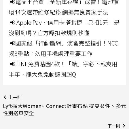
📢電商平台買「全新庫存機」踩雷！電池循
環44次還帶維修紀錄 網揭無良賣家手法
📢 Apple Pay、信用卡搭北捷「只扣1元」是
沒刷到嗎？官方曝扣款規則秒懂
📢國家級「行動斷網」演習完整指引！NCC
揭3重點：勿用手機處理重要工作
📢 LINE免費貼圖4款！「蛤」字必下載爽用
半年、熊大兔兔動態圖超Q
上一則
Lyft擴大Women+ Connect計畫布點 提高女性、多元
性別搭車安全
下一則