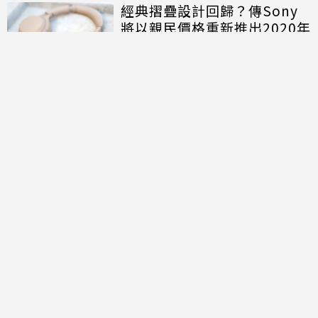
經典摺疊設計回歸？傳Sony
將以親民價格重新推出2020年
旗艦耳機「WH-1000XM4C」
討論區
共有
0
則留言
規範
回覆