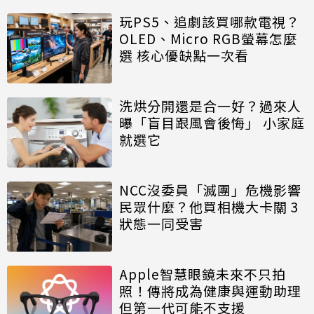
玩PS5、追劇該買哪款電視？
OLED、Micro RGB螢幕怎麼
選 核心優缺點一次看
洗烘分開還是合一好？過來人
曝「盲目跟風會後悔」 小家庭
就選它
NCC沒委員「滅團」危機影響
民眾什麼？他買相機大卡關 3
狀態一同受害
Apple智慧眼鏡未來不只拍
照！傳將成為健康與運動助理
但第一代可能不支援