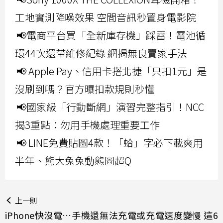
工地實測降噪效果 空間音訊秒置身電影院
📢電商平台買「全新庫存機」踩雷！電池循
環44次還帶維修紀錄 網揭無良賣家手法
📢 Apple Pay、信用卡搭北捷「只扣1元」是
沒刷到嗎？官方曝扣款規則秒懂
📢國家級「行動斷網」演習完整指引！NCC
揭3重點：勿用手機處理重要工作
📢 LINE免費貼圖4款！「蛤」字必下載爽用
半年、熊大兔兔動態圖超Q
上一則
iPhone快沒電…手機還無法充電或充電速度變慢 這6