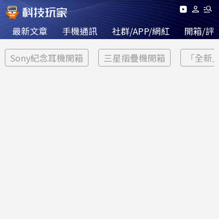
最新文章
手機通訊
社群/APP/網紅
開箱/評
Sony紀念耳機開箱
三星摺疊機開箱
「全新