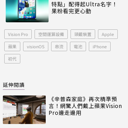
特點」配得起Ultra名字！
果粉看完更心動
Vision Pro
空間運算設備
頭戴裝置
Apple
蘋果
visionOS
串流
電池
iPhone
初代
延伸閱讀
《辛普森家庭》再次精準預
言！網驚人們戴上蘋果Vision
Pro邊走邊用