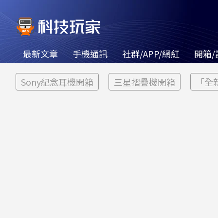
最新文章
手機通訊
社群/APP/網紅
開箱/
Sony紀念耳機開箱
三星摺疊機開箱
「全