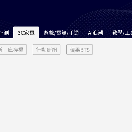
評測
3C家電
遊戲/電競/手遊
AI浪潮
教學/工
新」庫存機
行動斷網
蘋果BTS