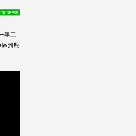
用LINE傳送
一無二
中遇到散