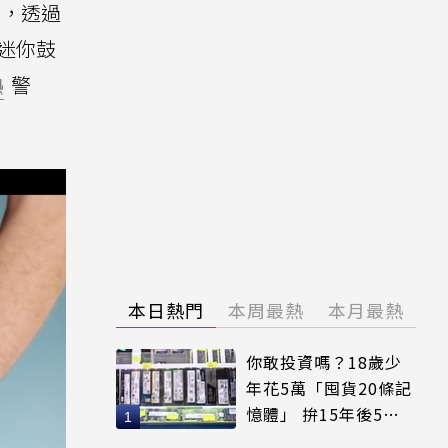
合，透過
迷你鼓
熱
警
本日熱門
本周最熱
本月最熱
你敢投資嗎？18歲少
年花5萬「囤貨20條記
憶體」 拚15年後5倍
賣出