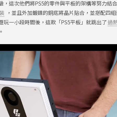
驗，這次他們將PS5的零件與平板的架構等努力結
裝
，並且外加鍍鎳的銅底將晶片貼合，並搭配四組
遊玩一小段時間後，這款「PS5平板」就跳出了
過
。