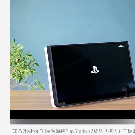
知名外國YouTube頻道將PlayStation 5成功「植