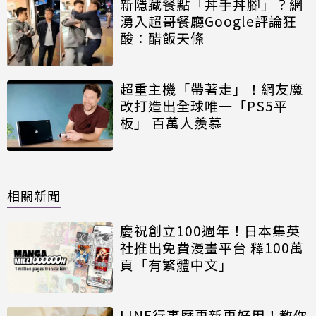
新隱藏餐點「丼手丼腳」？網
湧入超哥餐廳Google評論狂
酸：醋飯天條
超重主機「帶著走」！網友魔
改打造出全球唯一「PS5平
板」 百萬人羨慕
相關新聞
慶祝創立100週年！日本集英
社推出免費漫畫平台 釋100萬
頁「有繁體中文」
LINE行事曆更新更好用！教你