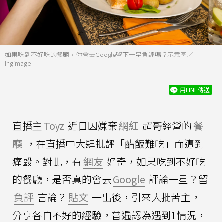
如果吃到不好吃的餐廳，你會去Google留下一星負評嗎？示意圖／
Ingimage
用LINE傳送
直播主
Toyz
近日因嫌棄
網紅
超哥經營的
餐
廳
，在直播中大肆批評「醋飯難吃」而遭到
痛毆。對此，有
網友
好奇，如果吃到不好吃
的餐廳，是否真的會去
Google
評論一星？留
負評
言論？
貼文
一出後，引來大批苦主，
分享各自不好的經驗，普遍認為遇到1情況，