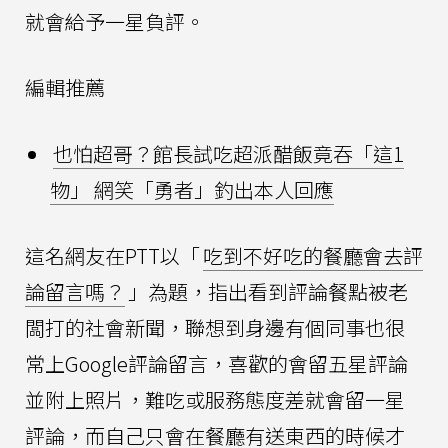
就會給予一星負評。
編輯推薦
也怕超哥？館長試吃超派醋飯竟吞「這1
物」 網笑「勇者」釣出本人回應
這名網友在PTT以「
吃到不好吃的餐廳會去評
論留言嗎？
」為題，指出看到評論餐點被老
闆打的社會新聞，聯想到身邊有個同事也很
常上Google評論留言，喜歡的會留五星評論
並附上照片，難吃或服務態度差就會留一星
評論，而自己只會在餐廳有送東西的時候才