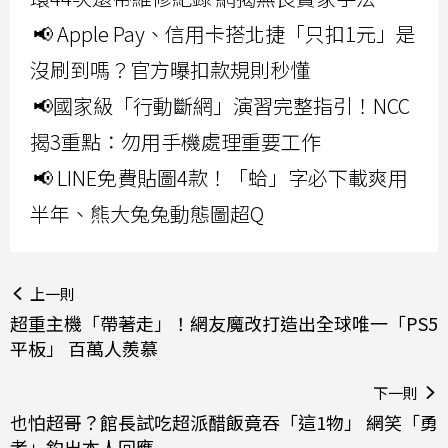
📢 Apple Pay、信用卡搭北捷「只扣1元」是
沒刷到嗎？官方曝扣款規則秒懂
📢國家級「行動斷網」演習完整指引！NCC
揭3重點：勿用手機處理重要工作
📢 LINE免費貼圖4款！「蛤」字必下載爽用
半年、熊大兔兔動態圖超Q
上一則
超重主機「帶著走」！網友魔改打造出全球唯一「PS5
平板」 百萬人羨慕
下一則
也怕超哥？館長試吃超派醋飯竟吞「這1物」 網笑「勇
者」釣出本人回應