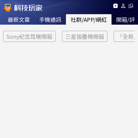
最新文章
手機通訊
社群/APP/網紅
開箱/評
Sony紀念耳機開箱
三星摺疊機開箱
「全新