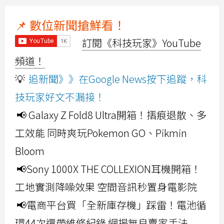
📌 數位新聞搶鮮看！
訂閱《科技玩家》YouTube
頻道！
💡
追新聞》》在Google News按下追蹤，科
技玩家好文不漏接！
📢 Galaxy Z Fold8 Ultra開箱！摺痕退散、多
工效能 同時爽玩Pokemon GO、Pikmin
Bloom
📢Sony 1000X THE COLLEXION耳機開箱！
工地實測降噪效果 空間音訊秒置身電影院
📢電商平台買「全新庫存機」踩雷！電池循
環44次還帶維修紀錄 網揭無良賣家手法