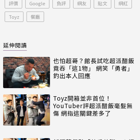
評價
Google
負評
網友
貼文
網紅
Toyz
餐廳
延伸閱讀
也怕超哥？館長試吃超派醋飯
竟吞「這1物」 網笑「勇者」
釣出本人回應
Toyz開箱並非首位！
YouTuber評超派醋飯毫髮無
傷 網指這關鍵差多了