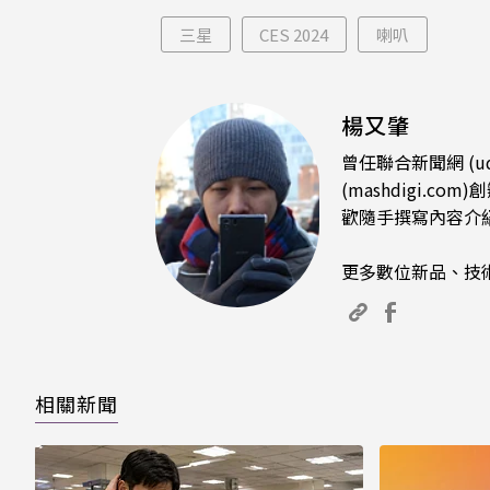
三星
CES 2024
喇叭
楊又肇
曾任聯合新聞網 (u
(mashdigi
歡隨手撰寫內容介
更多數位新品、技
相關新聞