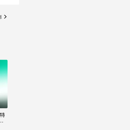
則
大特
粉