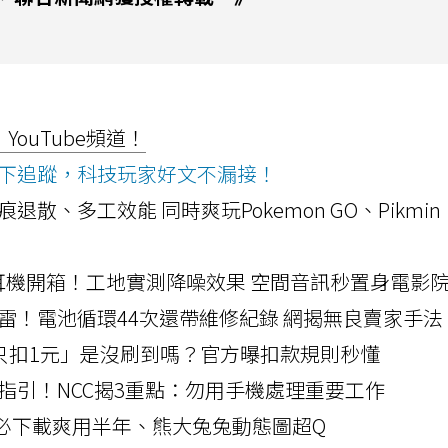
ouTube頻道！
ws按下追蹤，科技玩家好文不漏接！
a開箱！摺痕退散、多工效能 同時爽玩Pokemon GO、Pikmin
LLEXION耳機開箱！工地實測降噪效果 空間音訊秒置身電影
雷！電池循環44次還帶維修紀錄 網揭無良賣家手法
北捷「只扣1元」是沒刷到嗎？官方曝扣款規則秒懂
指引！NCC揭3重點：勿用手機處理重要工作
」字必下載爽用半年、熊大兔兔動態圖超Q