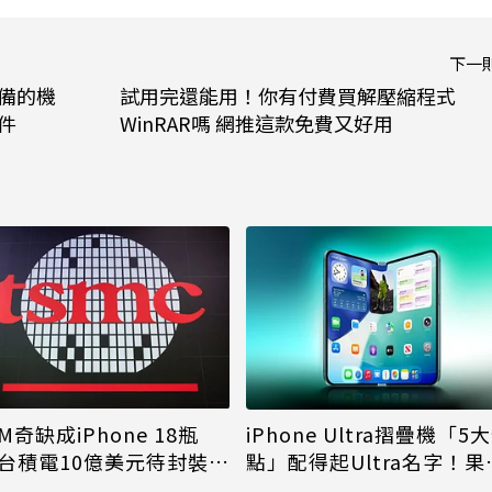
下一
設備的機
試用完還能用！你有付費買解壓縮程式
件
WinRAR嗎 網推這款免費又好用
M奇缺成iPhone 18瓶
iPhone Ultra摺疊機「5
台積電10億美元待封裝晶
點」配得起Ultra名字！果
能枯等
看完更心動