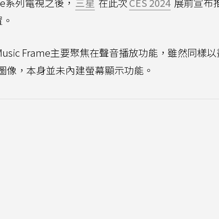
me系列電視之後，
三星
在此次
CES 2024
展前宣布
置。
e Music Frame主要聚焦在聲音播放功能，雖然同樣
圖像，本身並未內建螢幕顯示功能。