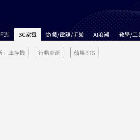
評測
3C家電
遊戲/電競/手遊
AI浪潮
教學/工
新」庫存機
行動斷網
蘋果BTS