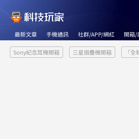
最新文章
手機通訊
社群/APP/網紅
開箱/
Sony紀念耳機開箱
三星摺疊機開箱
「全