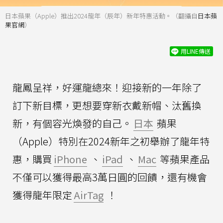
日本蘋果（Apple）推出2024龍年（辰年）新年特惠活動。（翻攝自
日本蘋
果官網
）
用LINE傳送
龍鳳呈祥，好運龍總來！迎接新的一年除了
訂下新目標，更想要穿新衣戴新帽、汰舊換
新，有個容光煥發的自己。
日本
蘋果
（Apple）特別在2024新年之初舉辦了龍年特
惠，購買
iPhone
、
iPad
、
Mac
等蘋果產品
不僅可以獲得最高3萬日圓的回饋，還有機會
獲得龍年限定
AirTag
！