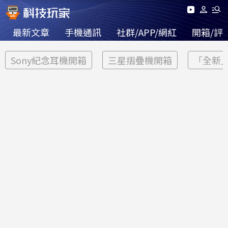
最新文章
手機通訊
社群/APP/網紅
開箱/評
Sony紀念耳機開箱
三星摺疊機開箱
「全新