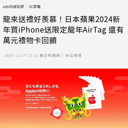
udn科技玩家
3C家電
龍來送禮好羨慕！日本蘋果2024新
年買iPhone送限定龍年AirTag 還有
萬元禮物卡回饋
2023-12-27 13:20
聯合新聞網／ 綜合報導