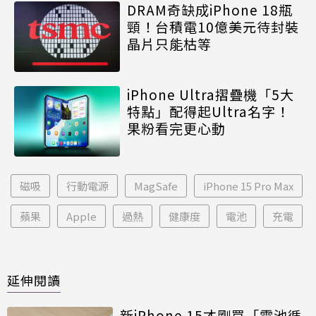
DRAM奇缺成iPhone 18瓶
頸！台積電10億美元待封裝
晶片只能枯等
iPhone Ultra摺疊機「5大
特點」配得起Ultra名字！
果粉看完更心動
磁吸
行動電源
MagSafe
iPhone 15 Pro Max
蘋果
Apple
過熱
健康度
電池
充電
延伸閱讀
新iPhone 15才剛買「電池循