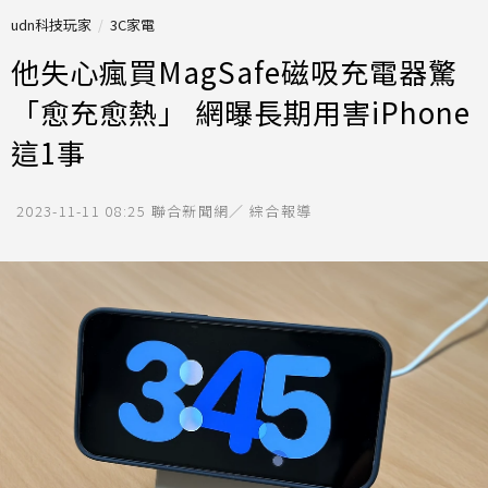
udn科技玩家
3C家電
他失心瘋買MagSafe磁吸充電器驚
「愈充愈熱」 網曝長期用害iPhone
這1事
2023-11-11 08:25
聯合新聞網／ 綜合報導