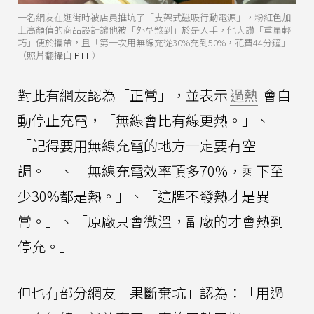
一名網友在逛街時被店員推坑了「支架式磁吸行動電源」，粉紅色加
上高顏值的商品設計讓他被「外型煞到」於是入手，他大讚「重量輕
巧」便於攜帶，且「第一次用無線充從30%充到50%，花費44分鐘」
（照片翻攝自
PTT
）
對此有網友認為「正常」，並表示
過熱
會自
動停止充電，「無線會比有線更熱。」、
「記得要用無線充電的地方一定要有空
調。」、「無線充電效率頂多70%，剩下至
少30%都是熱。」、「這牌不發熱才是異
常。」、「原廠只會微溫，副廠的才會熱到
停充。」
但也有部分網友「果斷棄坑」認為：「用過