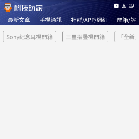
最新文章
手機通訊
社群/APP/網紅
開箱/評
Sony紀念耳機開箱
三星摺疊機開箱
「全新