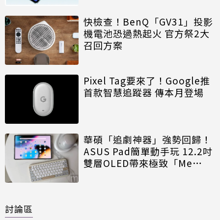
快檢查！BenQ「GV31」投影
機電池恐過熱起火 官方祭2大
召回方案
Pixel Tag要來了！Google推
首款智慧追蹤器 傳本月登場
華碩「追劇神器」強勢回歸！
ASUS Pad簡單動手玩 12.2吋
雙層OLED帶來極致「Me
Time」
討論區