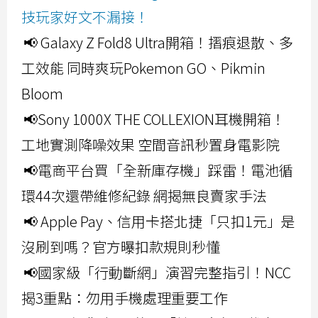
技玩家好文不漏接！
📢 Galaxy Z Fold8 Ultra開箱！摺痕退散、多
工效能 同時爽玩Pokemon GO、Pikmin
Bloom
📢Sony 1000X THE COLLEXION耳機開箱！
工地實測降噪效果 空間音訊秒置身電影院
📢電商平台買「全新庫存機」踩雷！電池循
環44次還帶維修紀錄 網揭無良賣家手法
📢 Apple Pay、信用卡搭北捷「只扣1元」是
沒刷到嗎？官方曝扣款規則秒懂
📢國家級「行動斷網」演習完整指引！NCC
揭3重點：勿用手機處理重要工作