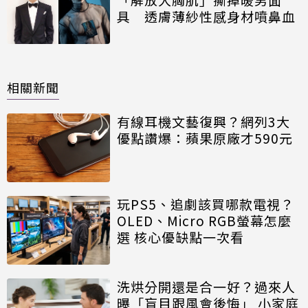
具 透膚薄紗性感身材噴鼻血
相關新聞
有線耳機文藝復興？網列3大
優點讚爆：蘋果原廠才590元
玩PS5、追劇該買哪款電視？
OLED、Micro RGB螢幕怎麼
選 核心優缺點一次看
洗烘分開還是合一好？過來人
曝「盲目跟風會後悔」 小家庭