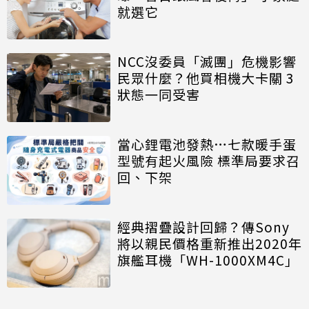
就選它
NCC沒委員「滅團」危機影響
民眾什麼？他買相機大卡關 3
狀態一同受害
當心鋰電池發熱…七款暖手蛋
型號有起火風險 標準局要求召
回、下架
經典摺疊設計回歸？傳Sony
將以親民價格重新推出2020年
旗艦耳機「WH-1000XM4C」