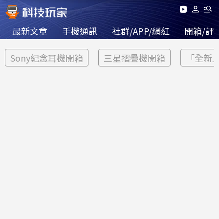
最新文章
手機通訊
社群/APP/網紅
開箱/評
Sony紀念耳機開箱
三星摺疊機開箱
「全新