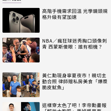
高階手機需求回溫 光學鏡頭規
格升級有望加速
NBA／瘋狂球迷秀胸口頭像刺
青 西蒙斯傻眼：誰有相機？
黃仁勳現身寧夏夜市！親切主
動合照 律師贈私房美食「爆漿
脆皮魷魚」
這樣穿太色了吧！李帝勳畫報
「解放大胸肌」撕掉暖男面