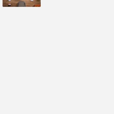
討論區
共有
0
則留言
規範
回覆
還沒有留言，成為第一個發言的人吧！