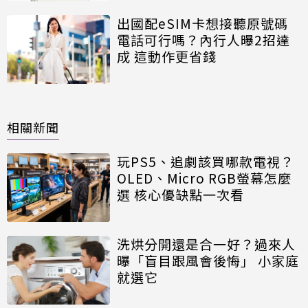
出國配eSIM卡想接聽原號碼
電話可行嗎？內行人曝2招達
成 這動作更省錢
相關新聞
玩PS5、追劇該買哪款電視？
OLED、Micro RGB螢幕怎麼
選 核心優缺點一次看
洗烘分開還是合一好？過來人
曝「盲目跟風會後悔」 小家庭
就選它