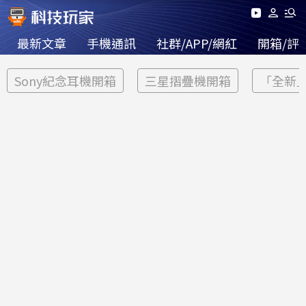
最新文章
手機通訊
社群/APP/網紅
開箱/評
Sony紀念耳機開箱
三星摺疊機開箱
「全新