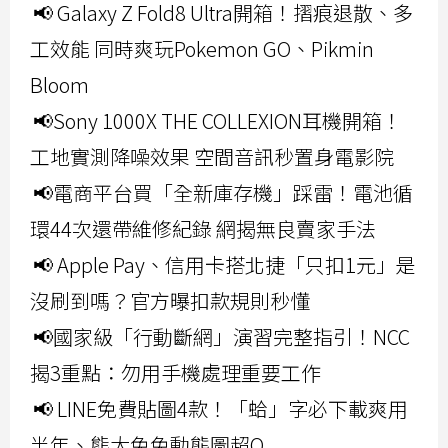
📢 Galaxy Z Fold8 Ultra開箱！摺痕退散、多
工效能 同時爽玩Pokemon GO、Pikmin
Bloom
📢Sony 1000X THE COLLEXION耳機開箱！
工地實測降噪效果 空間音訊秒置身電影院
📢電商平台買「全新庫存機」踩雷！電池循
環44次還帶維修紀錄 網揭無良賣家手法
📢 Apple Pay、信用卡搭北捷「只扣1元」是
沒刷到嗎？官方曝扣款規則秒懂
📢國家級「行動斷網」演習完整指引！NCC
揭3重點：勿用手機處理重要工作
📢 LINE免費貼圖4款！「蛤」字必下載爽用
半年、熊大兔兔動態圖超Q