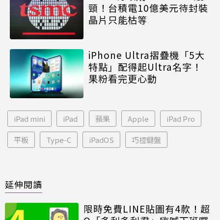
頸！台積電10億美元待封裝
晶片只能枯等
iPhone Ultra摺疊機「5大
特點」配得起Ultra名字！
果粉看完更心動
iPad mini
iPad
蘋果
Apple
iPad Pro
平板
Type-C
iPadOS
巧控鍵盤
延伸閱讀
限時免費LINE貼圖有4款！超