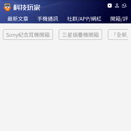
最新文章
手機通訊
社群/APP/網紅
開箱/評
Sony紀念耳機開箱
三星摺疊機開箱
「全新