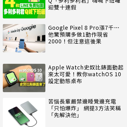
Q「多利多利君」嗨喊下班囉
迎雙十連假
Google Pixel 8 Pro漲7千…
他驚預購多做1動作現省
2000！但注意這後果
Apple Watch史奴比錶面動起
來太可愛！教你watchOS 10
設定動態桌布
苦惱長輩嚴禁邊睡覺邊充電
「只怕爆炸」 網提3方法笑稱
「先解決他」