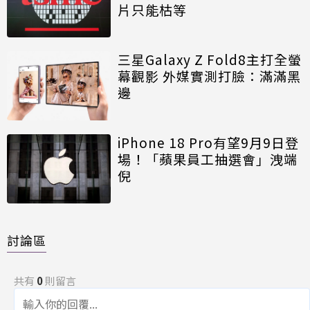
片只能枯等
三星Galaxy Z Fold8主打全螢
幕觀影 外媒實測打臉：滿滿黑
邊
iPhone 18 Pro有望9月9日登
場！「蘋果員工抽選會」洩端
倪
討論區
共有
0
則留言