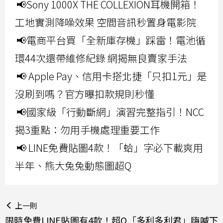
📢Sony 1000X THE COLLEXION耳機開箱！
工地實測降噪效果 空間音訊秒置身電影院
📢電商平台買「全新庫存機」踩雷！電池循
環44次還帶維修紀錄 網揭無良賣家手法
📢 Apple Pay、信用卡搭北捷「只扣1元」是
沒刷到嗎？官方曝扣款規則秒懂
📢國家級「行動斷網」演習完整指引！NCC
揭3重點：勿用手機處理重要工作
📢 LINE免費貼圖4款！「蛤」字必下載爽用
半年、熊大兔兔動態圖超Q
上一則
限時免費LINE貼圖有4款！超Q「多利多利君」嗨喊下