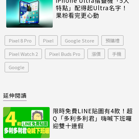
iPhone Ultra摺疊機「5大
特點」配得起Ultra名字！
果粉看完更心動
Pixel 8 Pro
Pixel
Google Store
預購禮
Pixel Watch 2
Pixel Buds Pro
漲價
手機
Google
延伸閱讀
限時免費LINE貼圖有4款！超
Q「多利多利君」嗨喊下班囉
迎雙十連假