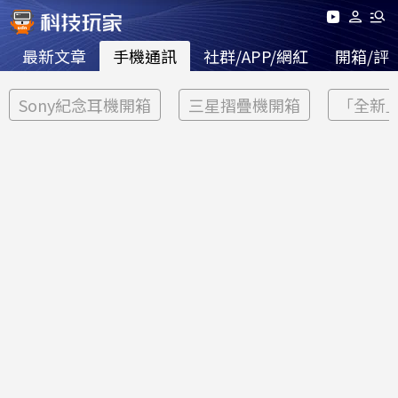
最新文章
手機通訊
社群/APP/網紅
開箱/評
Sony紀念耳機開箱
三星摺疊機開箱
「全新