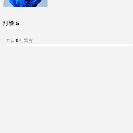
討論區
共有
0
則留言
規範
回覆
還沒有留言，成為第一個發言的人吧！