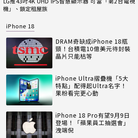
LG推43吋4K UHD IPS智慧顯示器 可當「第2台電視
機」、鎖定租屋族
iPhone 18
DRAM奇缺成iPhone 18瓶
頸！台積電10億美元待封裝
晶片只能枯等
iPhone Ultra摺疊機「5大
特點」配得起Ultra名字！
果粉看完更心動
iPhone 18 Pro有望9月9日
登場！「蘋果員工抽選會」
洩端倪