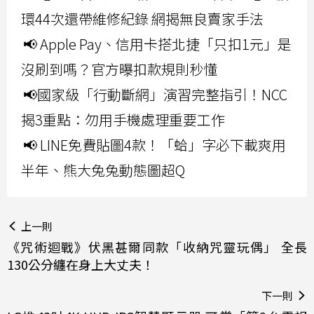
環44次還帶維修紀錄 網揭無良賣家手法
📢 Apple Pay、信用卡搭北捷「只扣1元」是
沒刷到嗎？官方曝扣款規則秒懂
📢國家級「行動斷網」演習完整指引！NCC
揭3重點：勿用手機處理重要工作
📢 LINE免費貼圖4款！「蛤」字必下載爽用
半年、熊大兔兔動態圖超Q
上一則
《咒術迴戰》伏黑甚爾同款「收納咒靈玩偶」 全長
130公分纏在身上大丈夫！
下一則