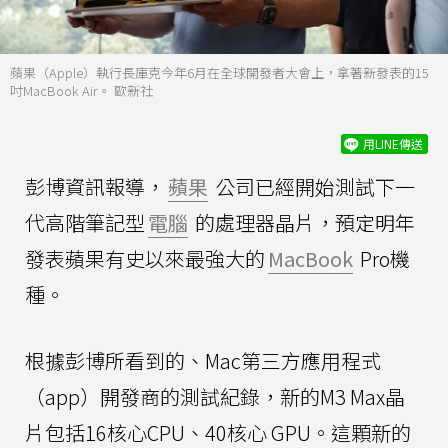
蘋果（Apple）執行長庫克今年6月在全球開發者大會上，拿著新發表的15
吋MacBook Air。 歐新社
用LINE傳送
彭博資訊報導，
蘋果
公司已經開始測試下一
代高階筆記型
電腦
的處理器晶片，預定明年
發表蘋果有史以來最強大的
MacBook
Pro機
種。
根據彭博所看到的、Mac第三方應用程式
（app）開發商的測試紀錄，新的M3 Max晶
片包括16核心CPU、40核心 GPU。這顆新的