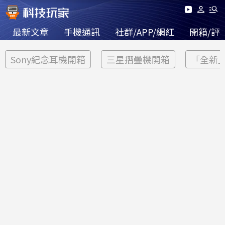
最新文章
手機通訊
社群/APP/網紅
開箱/評
Sony紀念耳機開箱
三星摺疊機開箱
「全新