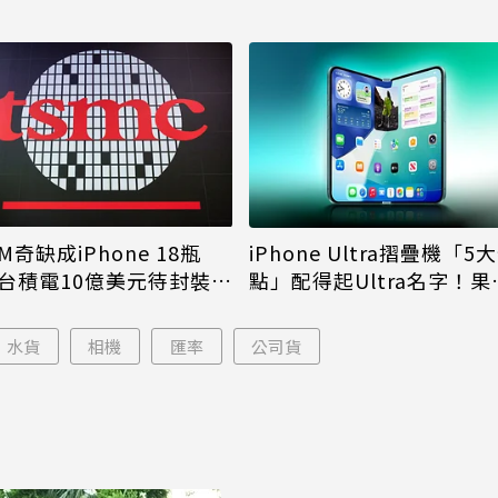
M奇缺成iPhone 18瓶
iPhone Ultra摺疊機「5
台積電10億美元待封裝晶
點」配得起Ultra名字！果
能枯等
看完更心動
水貨
相機
匯率
公司貨