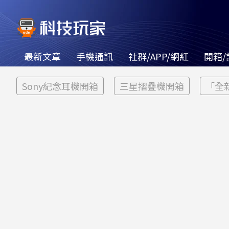
最新文章
手機通訊
社群/APP/網紅
開箱/
Sony紀念耳機開箱
三星摺疊機開箱
「全