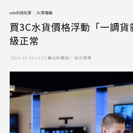
udn科技玩家
3C家電瘋
買3C水貨價格浮動「一調
級正常
2023-07-20 12:23
聯合新聞網／ 綜合報導