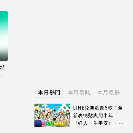
大特
粉
本日熱門
本周最熱
本月最熱
LINE免費貼圖5款！全
新表情貼爽用半年
「好人一生平安」、
「好熱」必用