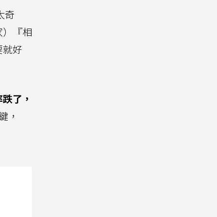
太奇
家）『相
要就好
率跌了，
鍵，