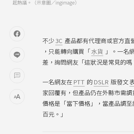
起熱議。（示意圖／ingimage）
不少
3C
產品都有代理商或官方直
，只能轉向購買「
水貨
」。一名
差，詢問網友「這狀況是常見的嗎
一名網友在
PTT
的
DSLR
版發文
家回覆有，但產品仍在外縣市需調
價格是「當下價格」，當產品調至
百元。」