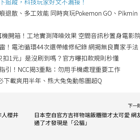
ws按下追蹤，科技玩家好文不漏接！
a開箱！摺痕退散、多工效能 同時爽玩Pokemon GO、Pikmin
LLEXION耳機開箱！工地實測降噪效果 空間音訊秒置身電影
雷！電池循環44次還帶維修紀錄 網揭無良賣家手法
北捷「只扣1元」是沒刷到嗎？官方曝扣款規則秒懂
指引！NCC揭3重點：勿用手機處理重要工作
」字必下載爽用半年、熊大兔兔動態圖超Q
下一
作人櫻井
日本空自官方吉祥物端飯糰徵才太可愛 網
通了才發現是「公貓」