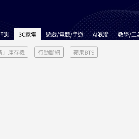
評測
3C家電
遊戲/電競/手遊
AI浪潮
教學/工
新」庫存機
行動斷網
蘋果BTS