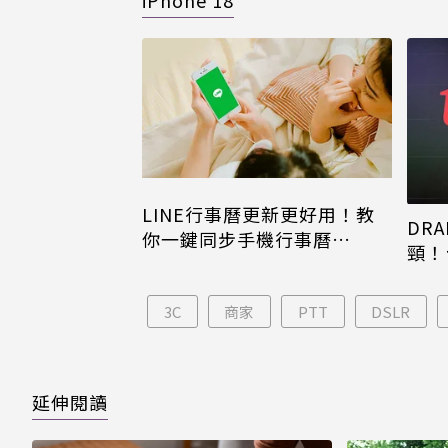
iPhone 18
LINE行事曆更新更好用！教
DRA
你一鍵同步手機行事曆
頸！
iPhone、Android都能用
片只
3C
商家
PTT
DSLR
延伸閱讀