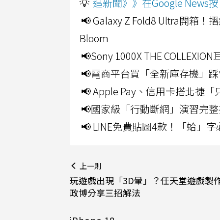
💡
追新聞》》在Google Ne
📢 Galaxy Z Fold8 Ultr
Bloom
📢Sony 1000X THE CO
📢電商平台買「全新庫存機」踩
📢 Apple Pay、信用卡搭
📢國家級「行動斷網」演習完整
📢 LINE免費貼圖4款！「蛤
上一則
玩遊戲出現「3D暈」？任天堂遊戲製
政博分享三招解法