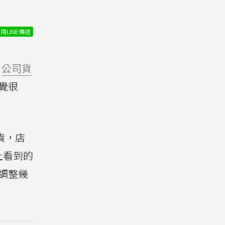
用LINE傳送
公司貨
覺很
貨，店
上看到的
調整幾