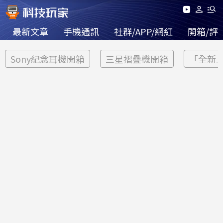
最新文章
手機通訊
社群/APP/網紅
開箱/評
Sony紀念耳機開箱
三星摺疊機開箱
「全新