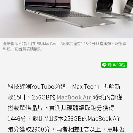
全新搭載M2晶片的15吋MacBook Air厚度僅有1.15公分非常纖薄。報系資
料照／記者黃筱晴攝影
用LINE傳送
科技評測YouTube頻道「Max Tech」拆解新
款15吋、256GB的
MacBook Air
發現內部僅
搭載單條晶片，實測其硬體讀取跑分獲得
1446分，對比M1版本256GB的MacBook Air
跑分獲取2900分，兩者相差1倍以上，意味著