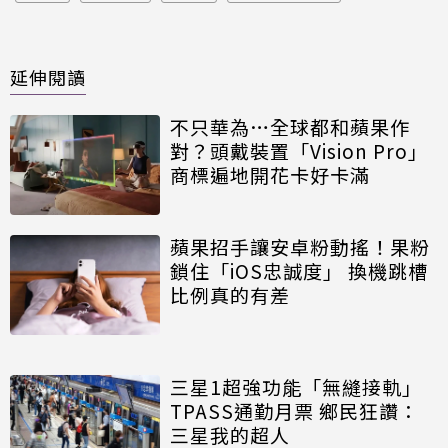
延伸閱讀
不只華為…全球都和蘋果作
對？頭戴裝置「Vision Pro」
商標遍地開花卡好卡滿
蘋果招手讓安卓粉動搖！果粉
鎖住「iOS忠誠度」 換機跳槽
比例真的有差
三星1超強功能「無縫接軌」
TPASS通勤月票 鄉民狂讚：
三星我的超人