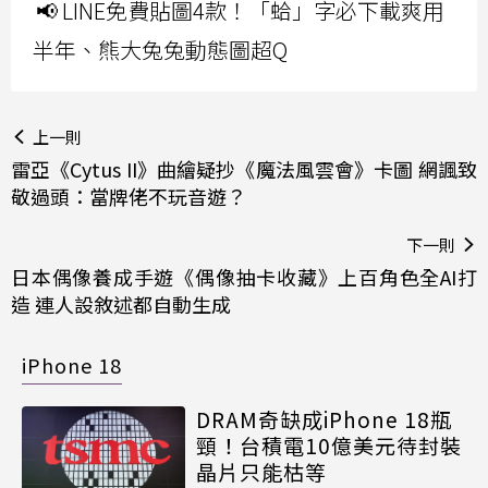
📢 LINE免費貼圖4款！「蛤」字必下載爽用
半年、熊大兔兔動態圖超Q
上一則
雷亞《Cytus II》曲繪疑抄《魔法風雲會》卡圖 網諷致
敬過頭：當牌佬不玩音遊？
下一則
日本偶像養成手遊《偶像抽卡收藏》上百角色全AI打
造 連人設敘述都自動生成
iPhone 18
DRAM奇缺成iPhone 18瓶
頸！台積電10億美元待封裝
晶片只能枯等