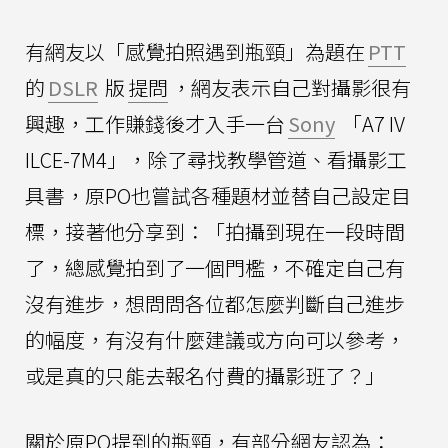
有網友以「感覺拍照遇到瓶頸」為題在
PTT
的
DSLR
版
提問
，網友表示自己對攝影很有
興趣，工作賺錢後才入手一台
Sony
「A7 IV
ILCE-7M4」，除了尋找教學管道、看攝影工
具書，原PO也嘗試各種題材並替自己設定目
標，接著他分享到：「拍攝到現在一段時間
了，總感覺拍到了一個門檻，不確定自己有
沒有進步，想問問各位都怎麼判斷自己進步
的幅度，有沒有什麼建議或方向可以參考，
或是真的只能去報名付費的攝影班了？」
關於原PO提到的瓶頸，有部分網友認為：