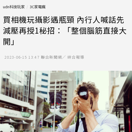
udn科技玩家
3C家電瘋
買相機玩攝影遇瓶頸 內行人喊話先
減壓再授1秘招：「整個腦筋直接大
開」
2023-06-15 13:47
聯合新聞網／ 綜合報導