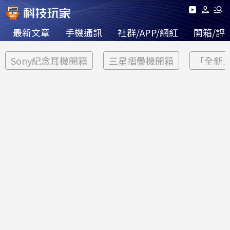
最新文章
手機通訊
社群/APP/網紅
開箱/評
Sony紀念耳機開箱
三星摺疊機開箱
「全新