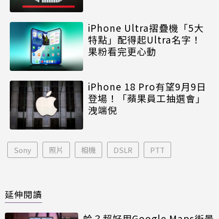
iPhone Ultra摺疊機「5大
特點」配得起Ultra名字！
果粉看完更心動
iPhone 18 Pro有望9月9日
登場！「蘋果員工抽選會」
洩端倪
Sony
照片
相機
DSLR
PTT
延伸閱讀
蛤？超好用Google Maps街景