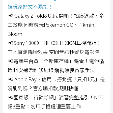
技玩家好文不漏接！
📢 Galaxy Z Fold8 Ultra開箱！摺痕退散、多
工效能 同時爽玩Pokemon GO、Pikmin
Bloom
📢Sony 1000X THE COLLEXION耳機開箱！
工地實測降噪效果 空間音訊秒置身電影院
📢電商平台買「全新庫存機」踩雷！電池循
環44次還帶維修紀錄 網揭無良賣家手法
📢 Apple Pay、信用卡搭北捷「只扣1元」是
沒刷到嗎？官方曝扣款規則秒懂
📢國家級「行動斷網」演習完整指引！NCC
揭3重點：勿用手機處理重要工作