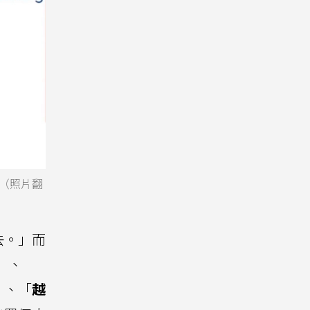
（照片翻
去。」而
」、
」、「
越