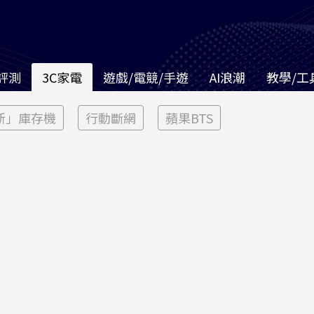
評測
3C家電
遊戲/電競/手遊
AI浪潮
教學/工
新」庫存機
行動斷網
蘋果BTS