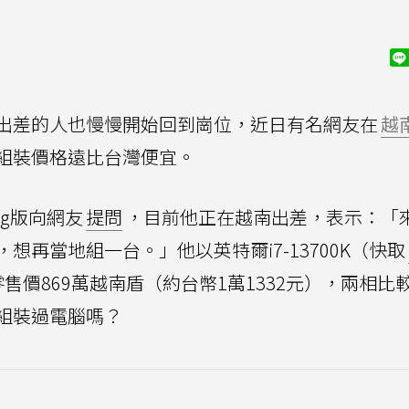
出差的人也慢慢開始回到崗位，近日有名網友在
越
組裝價格遠比台灣便宜。
ng版向網友
提問
，目前他正在越南出差，表示：「
再當地組一台。」他以英特爾i7-13700K（快取
售價869萬越南盾（約台幣1萬1332元），兩相比
組裝過電腦嗎？