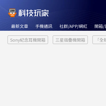
最新文章
手機通訊
社群/APP/網紅
開箱/
Sony紀念耳機開箱
三星摺疊機開箱
「全