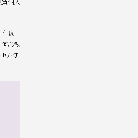
後買個大
玩什麼
，何必執
也方便