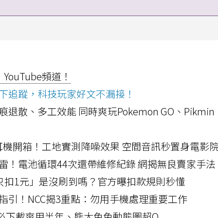
ouTube頻道！
ws按下追蹤，科技玩家好文不漏接！
a開箱！摺痕退散、多工效能 同時爽玩Pokemon GO、Pikmin
LLEXION耳機開箱！工地實測降噪效果 空間音訊秒置身電影
雷！電池循環44次還帶維修紀錄 網揭無良賣家手法
北捷「只扣1元」是沒刷到嗎？官方曝扣款規則秒懂
指引！NCC揭3重點：勿用手機處理重要工作
」字必下載爽用半年、熊大兔兔動態圖超Q