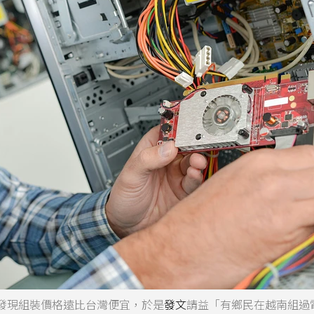
發現組裝價格遠比台灣便宜，於是
發文
請益「有鄉民在越南組過