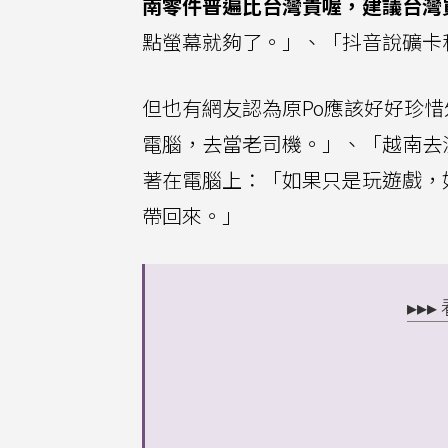
南零件普遍比台灣貴喔，建議台灣
點螢幕就夠了。」、「抖音說礦卡
但也有網友認為原Po應該好好珍
電腦，去當老司機。」、「越南去
著在電腦上：「如果只是玩遊戲，如
帶回來。」
▸▸