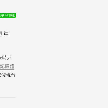
用LINE傳送
南
出
來時只
記憶體
較發現台