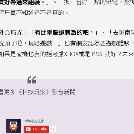
買好帶過來組裝
。」、「換一台好一點的筆電，然
秤斤賣不知道是不是真的。」
惜外派時光：「
有比電腦還刺激的吧
。」、「去越南
洗頭了啦，玩啥遊戲！」也有網友認為要遊戲體驗
果是家機也有的話考慮XBOX或是
PS5
就好？未來
▸ 看更多《科技玩家》影音新聞