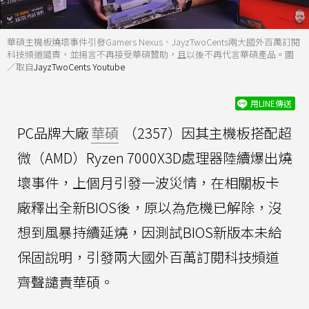
華碩主機板燒壞事件引發Gamers Nexus、JayzTwoCents兩大國外百萬訂閱
科技頻道譴責，並揚言不再接受華碩贊助，且以後不再代言華碩產品。圖
／取自
JayzTwoCents Youtube
用LINE傳送
PC品牌大廠
華碩
（2357）因其主機板搭配超
微（AMD）Ryzen 7000X3D處理器陸續爆出燒
壞事件，上個月引發一波災情，在相關板卡
廠釋出全新BIOS後，原以為危機已解除，沒
想到風暴持續延燒，因測試BIOS新版本未給
保固說明，引發兩大國外百萬訂閱科技頻道
齊聲譴責華碩。