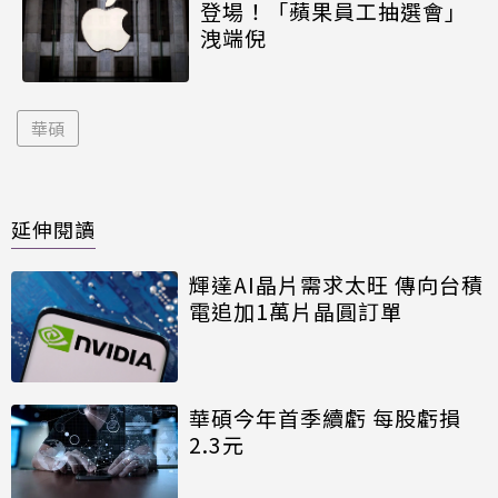
登場！「蘋果員工抽選會」
洩端倪
華碩
延伸閱讀
輝達AI晶片需求太旺 傳向台積
電追加1萬片晶圓訂單
華碩今年首季續虧 每股虧損
2.3元