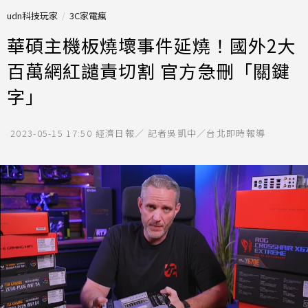
udn科技玩家
3C家電瘋
華碩主機板燒壞事件延燒！國外2大
百萬網紅譴責切割 官方急刪「關鍵
字」
2023-05-15 17:50
經濟日報／ 記者吳凱中／台北即時報導