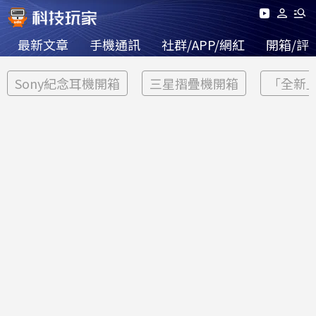
最新文章
手機通訊
社群/APP/網紅
開箱/評
Sony紀念耳機開箱
三星摺疊機開箱
「全新