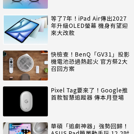
等了7年！iPad Air傳出2027
年升級OLED螢幕 機身有望迎
來大改款
快檢查！BenQ「GV31」投影
機電池恐過熱起火 官方祭2大
召回方案
Pixel Tag要來了！Google推
首款智慧追蹤器 傳本月登場
華碩「追劇神器」強勢回歸！
ASUS Pad簡單動手玩 12.2吋