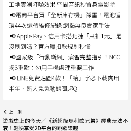
工地實測降噪效果 空間音訊秒置身電影院
📢電商平台買「全新庫存機」踩雷！電池循
環44次還帶維修紀錄 網揭無良賣家手法
📢 Apple Pay、信用卡搭北捷「只扣1元」是
沒刷到嗎？官方曝扣款規則秒懂
📢國家級「行動斷網」演習完整指引！NCC
揭3重點：勿用手機處理重要工作
📢 LINE免費貼圖4款！「蛤」字必下載爽用
半年、熊大兔兔動態圖超Q
上一則
遊戲史上的今天／《新超級瑪利歐兄弟》經典玩法不
衰！輕快享受2D平台的跳躍樂趣