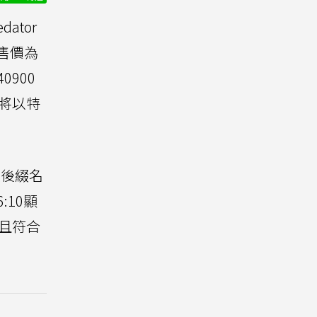
ator
議售價為
0900
，將以特
在後綴名
:10顯
並且符合