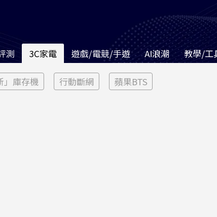
評測
3C家電
遊戲/電競/手遊
AI浪潮
教學/工
新」庫存機
行動斷網
蘋果BTS