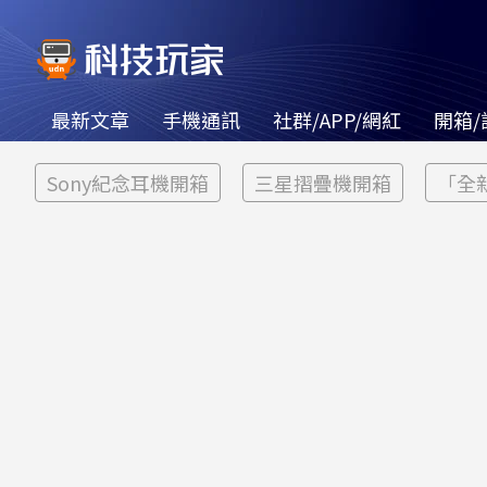
最新文章
手機通訊
社群/APP/網紅
開箱/
Sony紀念耳機開箱
三星摺疊機開箱
「全