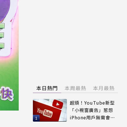
本日熱門
本周最熱
本月最熱
超煩！YouTube新型
「小視窗廣告」惹怨
iPhone用戶無需會員
輕鬆解決