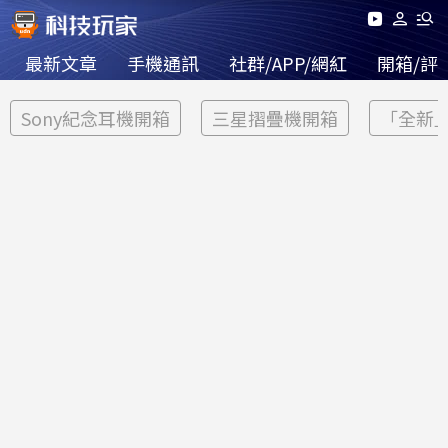
最新文章
手機通訊
社群/APP/網紅
開箱/評
Sony紀念耳機開箱
三星摺疊機開箱
「全新