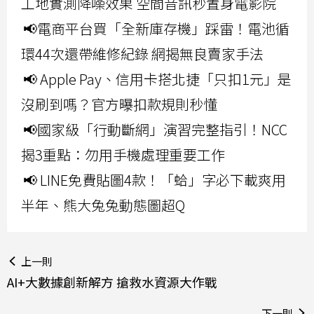
工地實測降噪效果 空間音訊秒置身電影院
📢電商平台買「全新庫存機」踩雷！電池循
環44次還帶維修紀錄 網揭無良賣家手法
📢 Apple Pay、信用卡搭北捷「只扣1元」是
沒刷到嗎？官方曝扣款規則秒懂
📢國家級「行動斷網」演習完整指引！NCC
揭3重點：勿用手機處理重要工作
📢 LINE免費貼圖4款！「蛤」字必下載爽用
半年、熊大兔兔動態圖超Q
上一則
AI+大數據創新解方 搶救水資源大作戰
下一則