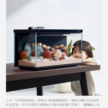
小米「米家智能魚缸」採用16:9的寬螢幕設計，擁有24顆LED白燈及
RGB燈泡，可以在魚缸中顯現出太陽光色的變幻效果。（翻攝自小米