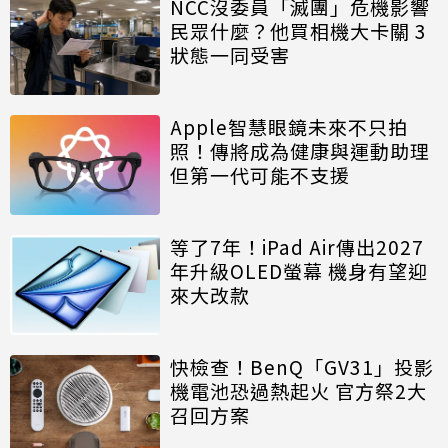
NCC沒委員「滅團」危機影響
民眾什麼？他買相機大卡關 3
狀態一同受害
Apple智慧眼鏡未來不只拍
照！傳將成為健康與運動助理
但第一代可能不支援
等了7年！iPad Air傳出2027
年升級OLED螢幕 機身有望迎
來大改款
快檢查！BenQ「GV31」投影
機電池恐過熱起火 官方祭2大
召回方案