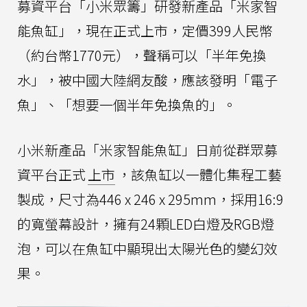
募資平台「小米眾籌」研發新產品「米家智
能魚缸」，現在正式上市，定價399人民幣
（約台幣1770元），聲稱可以「半年免換
水」，被中國大陸網友酸，應該發明「電子
魚」、「想要一個半年免換魚的」。
小米新產品「米家智能魚缸」日前從群眾募
資平台正式
上市
，該魚缸以一體化集程工藝
製成，尺寸為446 x 246 x 295mm，採用16:9
的寬螢幕設計，擁有24顆LED白燈及RGB燈
泡，可以在魚缸中顯現出太陽光色的變幻效
果。