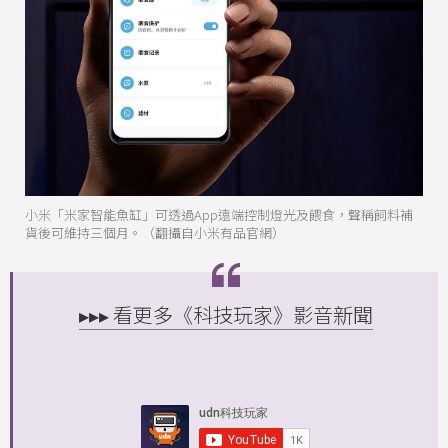
小米「米家智能魚缸」可透過App遠端控制燈光及餵食，聲稱飼料補
貨後可維持三個月。（翻攝自小米有品官網）
▸▸▸ 看更多《科技玩家》影音新聞