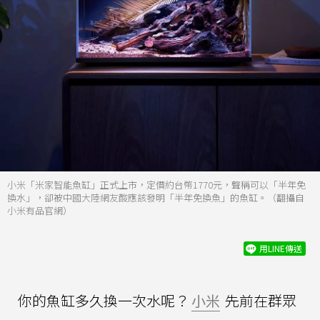
小米「米家智能魚缸」正式上市，定價約台幣1770元，聲稱可以「半年免
換水」，卻被中國大陸網友酸應該發明「半年免換魚」的魚缸。（翻攝自
小米有品官網）
用LINE傳送
你的魚缸多久換一次水呢？
小米
先前在群眾