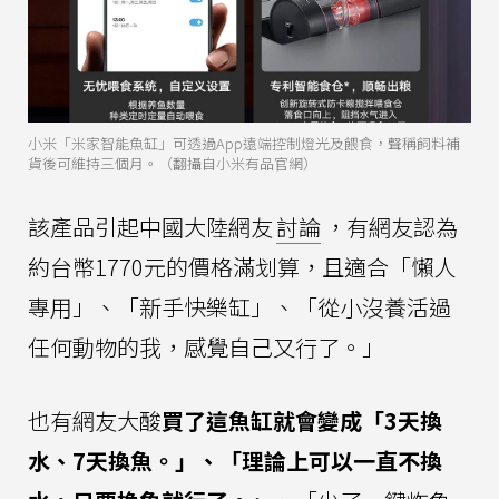
小米「米家智能魚缸」可透過App遠端控制燈光及餵食，聲稱飼料補
貨後可維持三個月。（翻攝自小米有品官網）
該產品引起中國大陸網友
討論
，有網友認為
約台幣1770元的價格滿划算，且適合「懶人
專用」、「新手快樂缸」、「從小沒養活過
任何動物的我，感覺自己又行了。」
也有網友大酸
買了這魚缸就會變成「3天換
水、7天換魚。」、「理論上可以一直不換