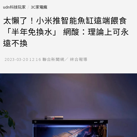
udn科技玩家
3C家電瘋
太懶了！小米推智能魚缸遠端餵食
「半年免換水」 網酸：理論上可永
遠不換
2023-03-20 12:16
聯合新聞網／ 綜合報導