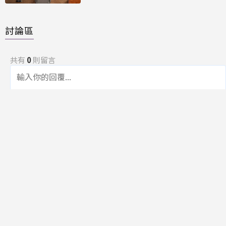
討論區
共有
0
則留言
規範
回覆
還沒有留言，成為第一個發言的人吧！