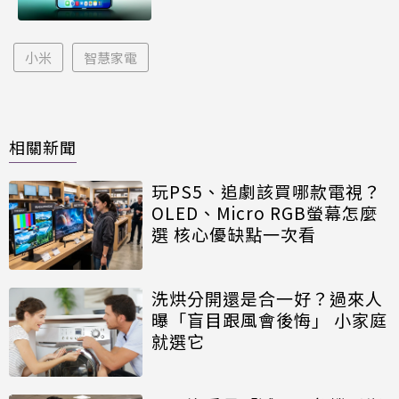
小米
智慧家電
相關新聞
玩PS5、追劇該買哪款電視？
OLED、Micro RGB螢幕怎麼
選 核心優缺點一次看
洗烘分開還是合一好？過來人
曝「盲目跟風會後悔」 小家庭
就選它