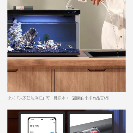
小米「米家智能魚缸」可一鍵換水。（翻攝自小米有品官網）