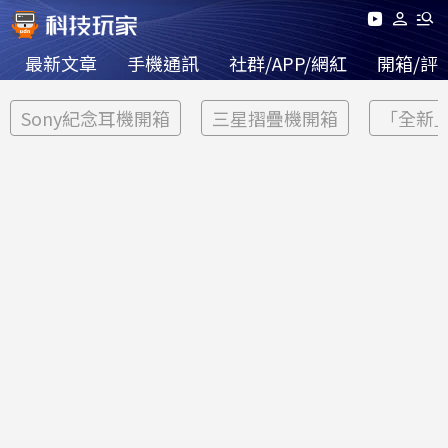
最新文章
手機通訊
社群/APP/網紅
開箱/評
Sony紀念耳機開箱
三星摺疊機開箱
「全新