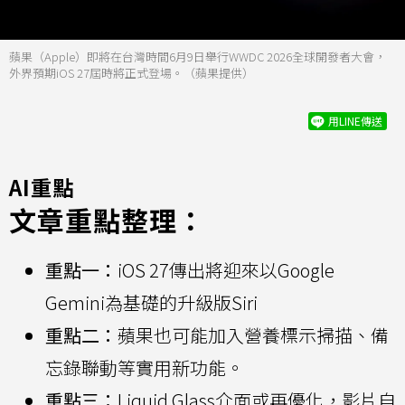
蘋果（Apple）即將在台灣時間6月9日舉行WWDC 2026全球開發者大會，
外界預期iOS 27屆時將正式登場。（蘋果提供）
用LINE傳送
AI重點
文章重點整理：
重點一：
iOS 27傳出將迎來以Google
Gemini為基礎的升級版Siri
重點二：
蘋果也可能加入營養標示掃描、備
忘錄聯動等實用新功能。
重點三：
Liquid Glass介面或再優化，影片自