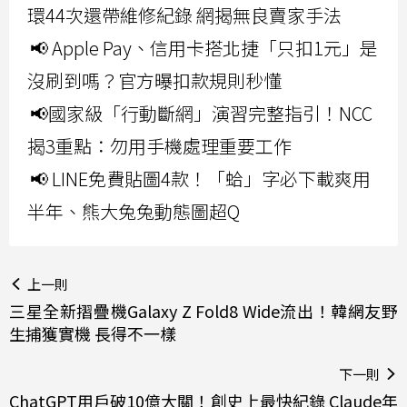
環44次還帶維修紀錄 網揭無良賣家手法
📢 Apple Pay、信用卡搭北捷「只扣1元」是
沒刷到嗎？官方曝扣款規則秒懂
📢國家級「行動斷網」演習完整指引！NCC
揭3重點：勿用手機處理重要工作
📢 LINE免費貼圖4款！「蛤」字必下載爽用
半年、熊大兔兔動態圖超Q
上一則
三星全新摺疊機Galaxy Z Fold8 Wide流出！韓網友野
生捕獲實機 長得不一樣
下一則
ChatGPT用戶破10億大關！創史上最快紀錄 Claude年