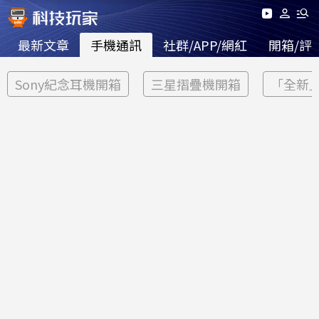
最新文章
手機通訊
社群/APP/網紅
開箱/評
Sony紀念耳機開箱
三星摺疊機開箱
「全新