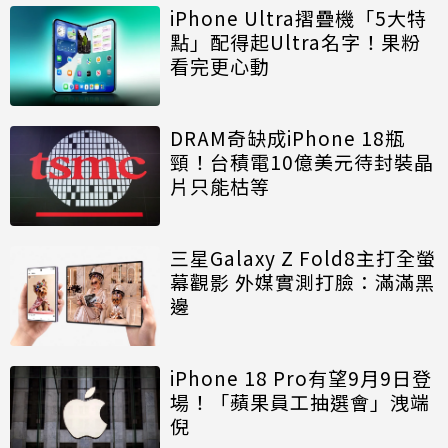
iPhone Ultra摺疊機「5大特
點」配得起Ultra名字！果粉
看完更心動
DRAM奇缺成iPhone 18瓶
頸！台積電10億美元待封裝晶
片只能枯等
三星Galaxy Z Fold8主打全螢
幕觀影 外媒實測打臉：滿滿黑
邊
iPhone 18 Pro有望9月9日登
場！「蘋果員工抽選會」洩端
倪