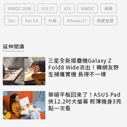
WWDC 2026
iOS 27
iOS
WWDC
蘋果
Siri
Siri 2.0
升級
iPhone 17
視覺智慧
延伸閱讀
三星全新摺疊機Galaxy Z
Fold8 Wide流出！韓網友野
生捕獲實機 長得不一樣
華碩平板回來了！ASUS Pad
挾12.2吋大螢幕 輕薄機身3亮
點一次看