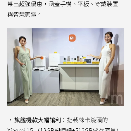
祭出超強優惠，涵蓋手機、平板、穿戴裝置
與智慧家電。
•
旗艦機款大幅讓利：
搭載徠卡鏡頭的
Xiaomi 15 （12GB記憶體+512GB儲存容量）