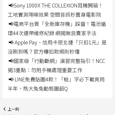
📢Sony 1000X THE COLLEXION耳機開箱！
工地實測降噪效果 空間音訊秒置身電影院
📢電商平台買「全新庫存機」踩雷！電池循
環44次還帶維修紀錄 網揭無良賣家手法
📢 Apple Pay、信用卡搭北捷「只扣1元」是
沒刷到嗎？官方曝扣款規則秒懂
📢國家級「行動斷網」演習完整指引！NCC
揭3重點：勿用手機處理重要工作
📢 LINE免費貼圖4款！「蛤」字必下載爽用
半年、熊大兔兔動態圖超Q
上一則