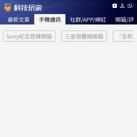
最新文章
手機通訊
社群/APP/網紅
開箱/評
Sony紀念耳機開箱
三星摺疊機開箱
「全新