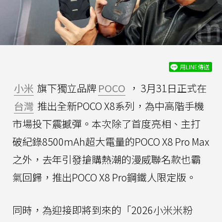
用LINE傳送
小米
旗下獨立品牌
POCO
， 3月31日正式在
台灣
推出全新POCO X8系列，為中高階手機
市場投下震撼彈。本次除了首度亮相、主打
破紀錄8500mAh超大電量的POCO X8 Pro Max
之外，去年引發搶購熱潮的漫威聯名款也霸
氣回歸，推出POCO X8 Pro鋼鐵人限定版。
同時，為迎接即將到來的「2026小米米粉