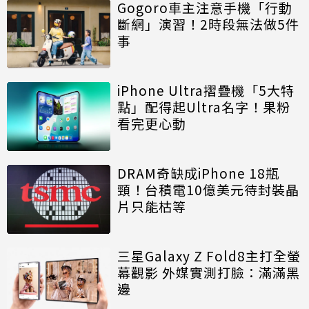
Gogoro車主注意手機「行動
斷網」演習！2時段無法做5件
事
iPhone Ultra摺疊機「5大特
點」配得起Ultra名字！果粉
看完更心動
DRAM奇缺成iPhone 18瓶
頸！台積電10億美元待封裝晶
片只能枯等
三星Galaxy Z Fold8主打全螢
幕觀影 外媒實測打臉：滿滿黑
邊