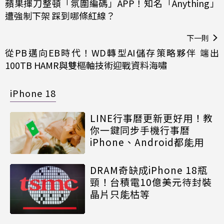
蘋果揮刀整頓「氛圍編碼」APP！知名「Anything」
遭強制下架 踩到哪條紅線？
下一則
從PB邁向EB時代！WD轉型AI儲存策略夥伴 端出
100TB HAMR與雙樞軸技術迎戰資料海嘯
iPhone 18
LINE行事曆更新更好用！教
你一鍵同步手機行事曆
iPhone、Android都能用
DRAM奇缺成iPhone 18瓶
頸！台積電10億美元待封裝
晶片只能枯等