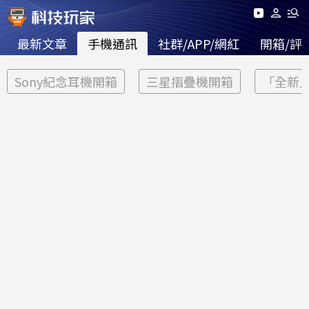
最新文章
手機通訊
社群/APP/網紅
開箱/評
Sony紀念耳機開箱
三星摺疊機開箱
「全新