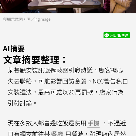
餐廳示意圖。圖／ingimage
用LINE傳送
AI摘要
文章摘要整理：
某餐廳安裝訊號遮蔽器引發熱議，顧客擔心
失去聯絡，可能影響回訪意願。NCC警告私自
安裝違法，最高可處以20萬罰款，店家行為
引發討論。
現在多數人都會邊吃飯邊使用
手機
，不過近
日有網友前往某
餐廳
用餐時，發現店內居然