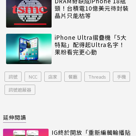
DRAM奇缺成iPhone 18瓶
頸！台積電10億美元待封裝
晶片只能枯等
iPhone Ultra摺疊機「5大
特點」配得起Ultra名字！
果粉看完更心動
訊號
NCC
店家
餐廳
Threads
手機
訊號遮蔽器
延伸閱讀
IG終於開放「重新編輯輪播貼