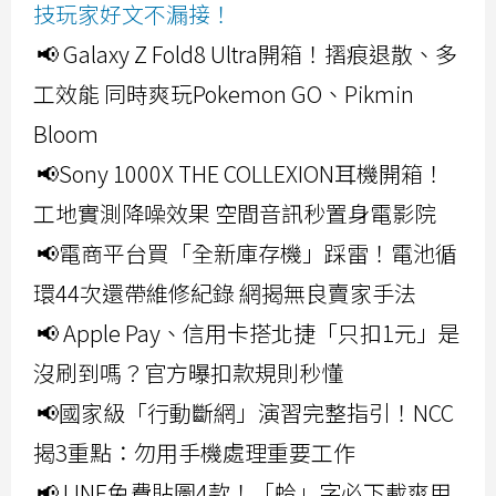
技玩家好文不漏接！
📢 Galaxy Z Fold8 Ultra開箱！摺痕退散、多
工效能 同時爽玩Pokemon GO、Pikmin
Bloom
📢Sony 1000X THE COLLEXION耳機開箱！
工地實測降噪效果 空間音訊秒置身電影院
📢電商平台買「全新庫存機」踩雷！電池循
環44次還帶維修紀錄 網揭無良賣家手法
📢 Apple Pay、信用卡搭北捷「只扣1元」是
沒刷到嗎？官方曝扣款規則秒懂
📢國家級「行動斷網」演習完整指引！NCC
揭3重點：勿用手機處理重要工作
📢 LINE免費貼圖4款！「蛤」字必下載爽用