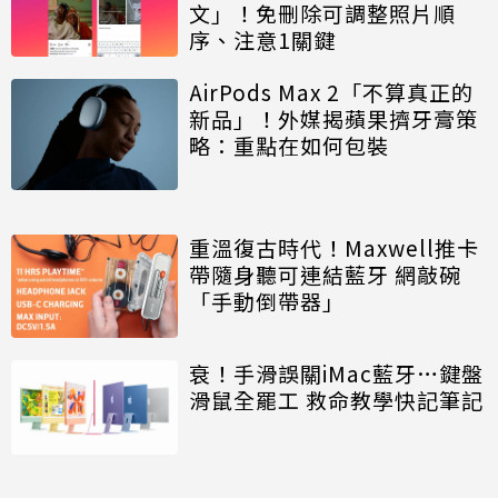
文」！免刪除可調整照片順
序、注意1關鍵
AirPods Max 2「不算真正的
新品」！外媒揭蘋果擠牙膏策
略：重點在如何包裝
重溫復古時代！Maxwell推卡
帶隨身聽可連結藍牙 網敲碗
「手動倒帶器」
衰！手滑誤關iMac藍牙…鍵盤
滑鼠全罷工 救命教學快記筆記