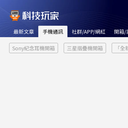
最新文章
手機通訊
社群/APP/網紅
開箱/
Sony紀念耳機開箱
三星摺疊機開箱
「全