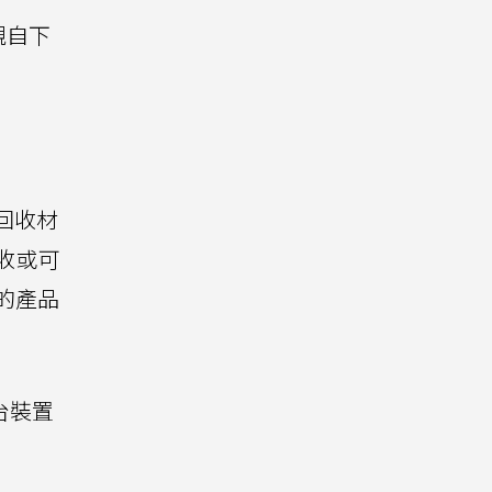
親自下
回收材
收或可
造的產品
台裝置