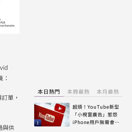
id
境：
本日熱門
本周最熱
本月最熱
與訂單，
超煩！YouTube新型
「小視窗廣告」惹怨
iPhone用戶無需會員
過與供
輕鬆解決