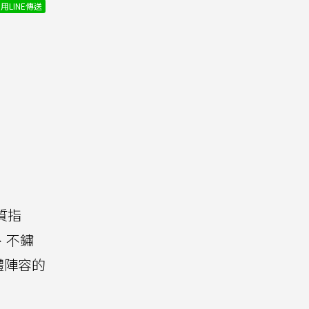
用LINE傳送
質指
鋁、不鏽
體陣容的