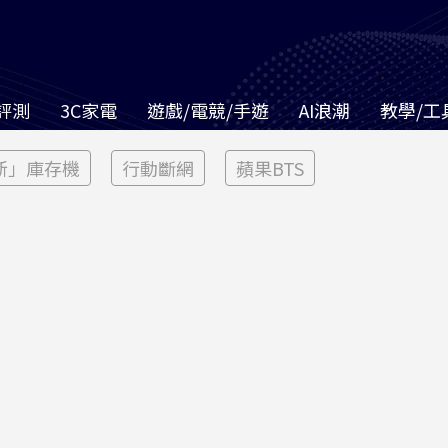
評測
3C家電
遊戲/電競/手遊
AI浪潮
教學/工
新」庫存機
行動斷網
蘋果BTS