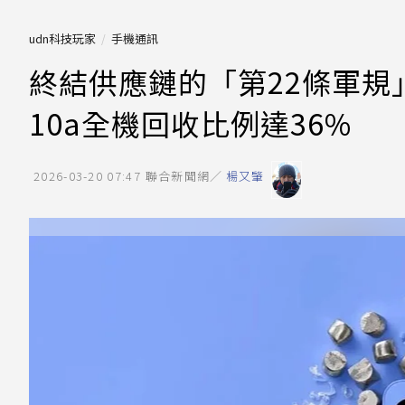
udn科技玩家
手機通訊
終結供應鏈的「第22條軍規」！
10a全機回收比例達36%
2026-03-20 07:47
聯合新聞網／
楊又肇