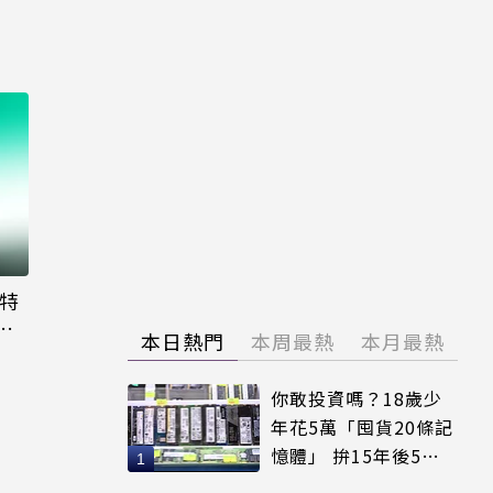
大特
粉
本日熱門
本周最熱
本月最熱
你敢投資嗎？18歲少
年花5萬「囤貨20條記
憶體」 拚15年後5倍
賣出