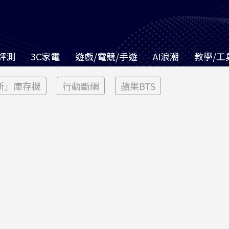
評測
3C家電
遊戲/電競/手遊
AI浪潮
教學/工
新」庫存機
行動斷網
蘋果BTS