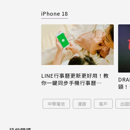
iPhone 18
LINE行事曆更新更好用！教
DRA
你一鍵同步手機行事曆
頸！
iPhone、Android都能用
片只
中華電信
漫遊
客戶
出國
延伸閱讀