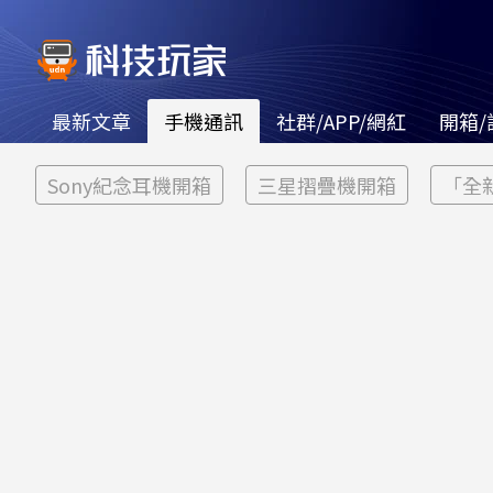
最新文章
手機通訊
社群/APP/網紅
開箱/
Sony紀念耳機開箱
三星摺疊機開箱
「全