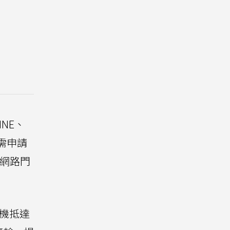
NE、
只需申請
信網路門
機抵達