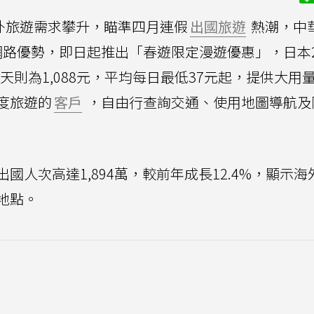
海外旅遊需求攀升，瞄準四月連假
出國旅遊
熱潮，中
路優勢，即日起推出「春遊限定漫遊優惠」，日本2
 30天則為1,088元，平均每日最低37元起，提供大用
度旅遊的
客戶
，自由行查詢交通、使用地圖導航及
人次高達1,894萬，較前年成長12.4%，顯示海
地點。