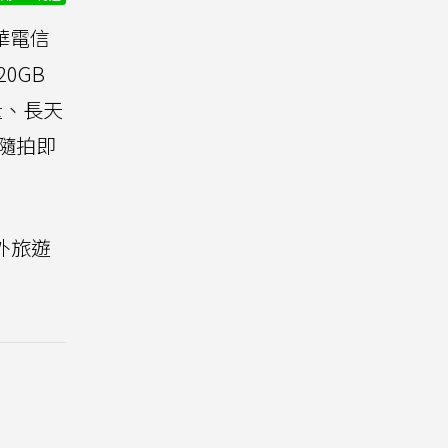
華電信
0GB
量、長天
隨拍即
外旅遊