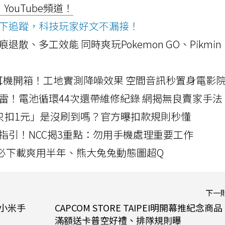
ouTube頻道！
ws按下追蹤，科技玩家好文不漏接！
a開箱！摺痕退散、多工效能 同時爽玩Pokemon GO、Pikmin
LLEXION耳機開箱！工地實測降噪效果 空間音訊秒置身電影
雷！電池循環44次還帶維修紀錄 網揭無良賣家手法
北捷「只扣1元」是沒刷到嗎？官方曝扣款規則秒懂
指引！NCC揭3重點：勿用手機處理重要工作
」字必下載爽用半年、熊大兔兔動態圖超Q
下一
在小米手
CAPCOM STORE TAIPEI明開幕推紀念商
滿額送卡普空好禮、排隊規則曝