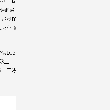
傳輸，提
明網路
、兆豐保
台北東京商
供1GB
輕鬆上
質，同時