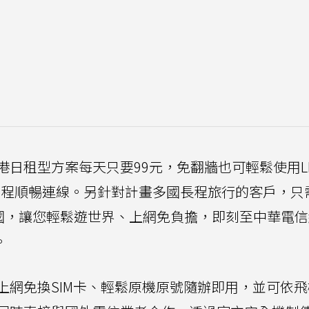
日租型方案每天只要99元，免翻牆也可輕鬆使用LI
等服務，全程順暢連線。另針對計畫多國長程旅行的客戶，
多國，讓您輕鬆遊世界、上網免負擔，即刻至中華電
。
上網免換SIM卡、輕鬆原機原號隨辦即用，並可依飛