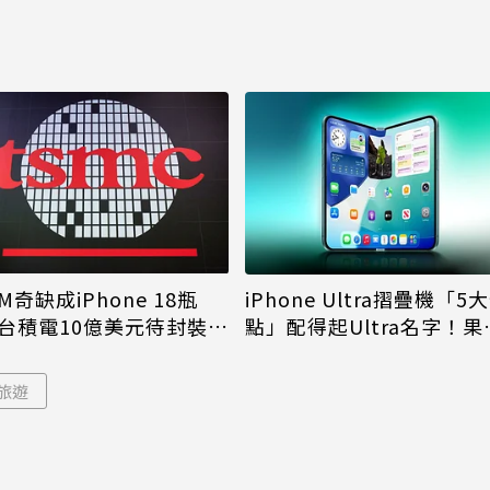
M奇缺成iPhone 18瓶
iPhone Ultra摺疊機「5
台積電10億美元待封裝晶
點」配得起Ultra名字！果
能枯等
看完更心動
旅遊