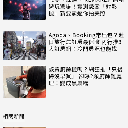
遊玩驚嚇！實測怨靈「射影
機」新要素逼你拍美照
Agoda、Booking常出包？赴
日旅行怎訂房最保險 內行推3
大訂房網：冷門房源也能找
該買廚餘機嗎？網狂推「只後
悔沒早買」 卻曝2類廚餘難處
理：變成黑麻糬
相關新聞