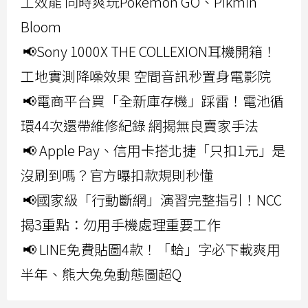
工效能 同時爽玩Pokemon GO、Pikmin
Bloom
📢Sony 1000X THE COLLEXION耳機開箱！
工地實測降噪效果 空間音訊秒置身電影院
📢電商平台買「全新庫存機」踩雷！電池循
環44次還帶維修紀錄 網揭無良賣家手法
📢 Apple Pay、信用卡搭北捷「只扣1元」是
沒刷到嗎？官方曝扣款規則秒懂
📢國家級「行動斷網」演習完整指引！NCC
揭3重點：勿用手機處理重要工作
📢 LINE免費貼圖4款！「蛤」字必下載爽用
半年、熊大兔兔動態圖超Q