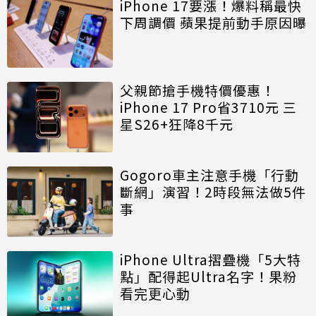
iPhone 17要漲！爆料稱最快
下周調價 蘋果提前動手原因曝
父親節搶手機特價優惠！
iPhone 17 Pro省3710元 三
星S26+狂降8千元
Gogoro車主注意手機「行動
斷網」演習！2時段無法做5件
事
iPhone Ultra摺疊機「5大特
點」配得起Ultra名字！果粉
看完更心動