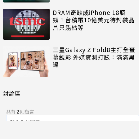
DRAM奇缺成iPhone 18瓶
頸！台積電10億美元待封裝晶
片只能枯等
三星Galaxy Z Fold8主打全螢
幕觀影 外媒實測打臉：滿滿黑
邊
討論區
共有
2
則留言