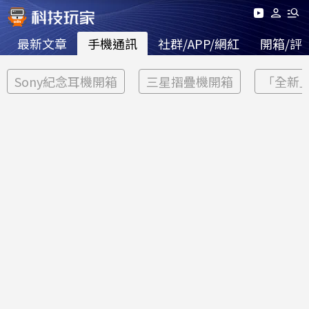
最新文章
手機通訊
社群/APP/網紅
開箱/評
Sony紀念耳機開箱
三星摺疊機開箱
「全新