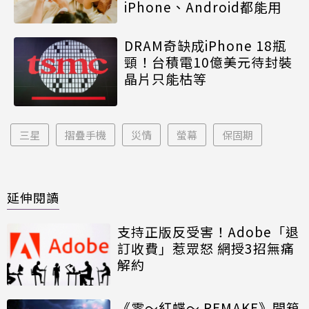
iPhone、Android都能用
DRAM奇缺成iPhone 18瓶
頸！台積電10億美元待封裝
晶片只能枯等
三星
摺疊手機
災情
螢幕
保固期
延伸閱讀
支持正版反受害！Adobe「退
訂收費」惹眾怒 網授3招無痛
解約
《零～紅蝶～ REMAKE》開箱