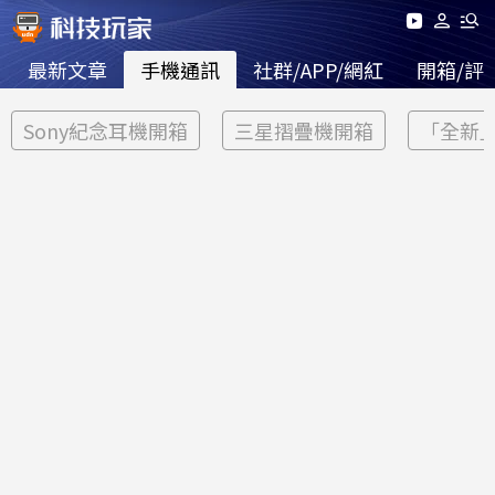
最新文章
手機通訊
社群/APP/網紅
開箱/評
Sony紀念耳機開箱
三星摺疊機開箱
「全新