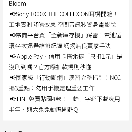
Bloom
📢Sony 1000X THE COLLEXION耳機開箱！
工地實測降噪效果 空間音訊秒置身電影院
📢電商平台買「全新庫存機」踩雷！電池循
環44次還帶維修紀錄 網揭無良賣家手法
📢 Apple Pay、信用卡搭北捷「只扣1元」是
沒刷到嗎？官方曝扣款規則秒懂
📢國家級「行動斷網」演習完整指引！NCC
揭3重點：勿用手機處理重要工作
📢 LINE免費貼圖4款！「蛤」字必下載爽用
半年、熊大兔兔動態圖超Q