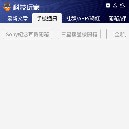
最新文章
手機通訊
社群/APP/網紅
開箱/評
Sony紀念耳機開箱
三星摺疊機開箱
「全新