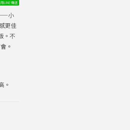
用LINE傳送
——小
手感更佳
別版。不
布會。
高。