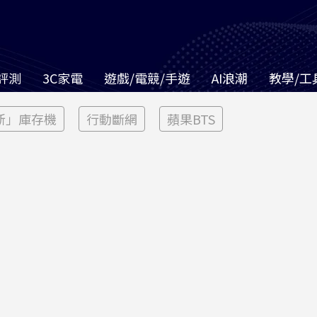
評測
3C家電
遊戲/電競/手遊
AI浪潮
教學/工
新」庫存機
行動斷網
蘋果BTS