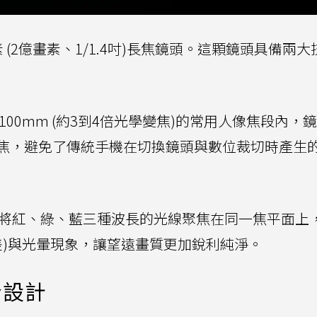
(2億畫素、1/1.4吋)長焦鏡頭。這顆鏡頭具備兩大
100mm (約3到4倍光學變焦)的常用人像焦段內，
焦，避免了傳統手機在切換鏡頭與數位裁切時產生
將紅、綠、藍三種波長的光線聚焦在同一焦平面上
差)與光暈現象，讓望遠畫質更加銳利純淨。
身設計