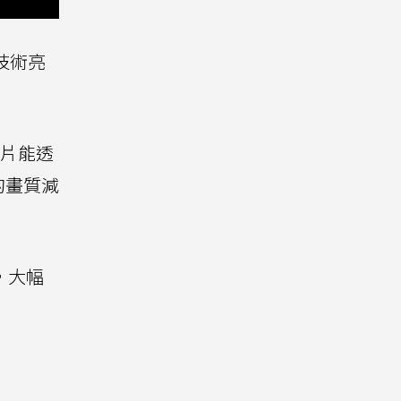
技術亮
鏡片能透
的畫質減
，大幅