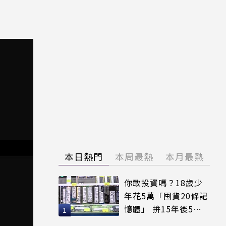
本日熱門
本周最熱
本月最熱
你敢投資嗎？18歲少
年花5萬「囤貨20條記
憶體」 拚15年後5倍
賣出