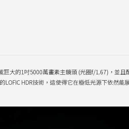
搭載巨大的1吋5000萬畫素主鏡頭 (光圈f/1.67)，並
L感光元件的LOFIC HDR技術，這使得它在極低光源下依然