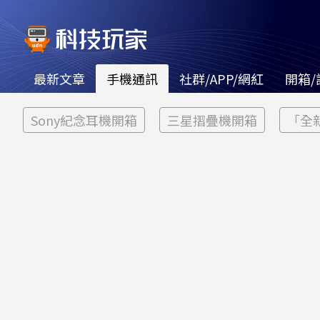
最新文章
手機通訊
社群/APP/網紅
開箱/
Sony紀念耳機開箱
三星摺疊機開箱
「全