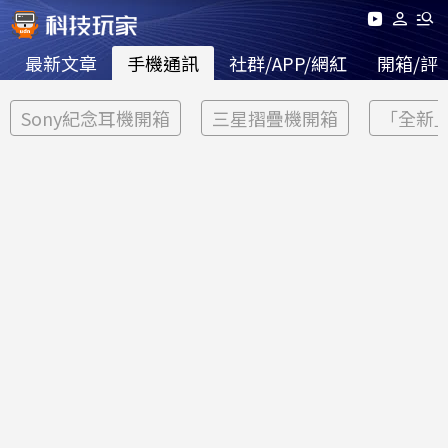
最新文章
手機通訊
社群/APP/網紅
開箱/評
Sony紀念耳機開箱
三星摺疊機開箱
「全新