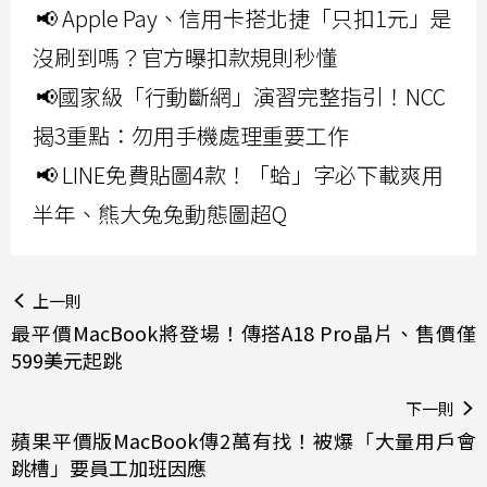
📢 Apple Pay、信用卡搭北捷「只扣1元」是
沒刷到嗎？官方曝扣款規則秒懂
📢國家級「行動斷網」演習完整指引！NCC
揭3重點：勿用手機處理重要工作
📢 LINE免費貼圖4款！「蛤」字必下載爽用
半年、熊大兔兔動態圖超Q
上一則
最平價MacBook將登場！傳搭A18 Pro晶片、售價僅
599美元起跳
下一則
蘋果平價版MacBook傳2萬有找！被爆「大量用戶會
跳槽」要員工加班因應