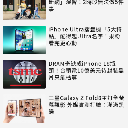
斷網」演習！2時段無法做5件
事
iPhone Ultra摺疊機「5大特
點」配得起Ultra名字！果粉
看完更心動
DRAM奇缺成iPhone 18瓶
頸！台積電10億美元待封裝晶
片只能枯等
三星Galaxy Z Fold8主打全螢
幕觀影 外媒實測打臉：滿滿黑
邊