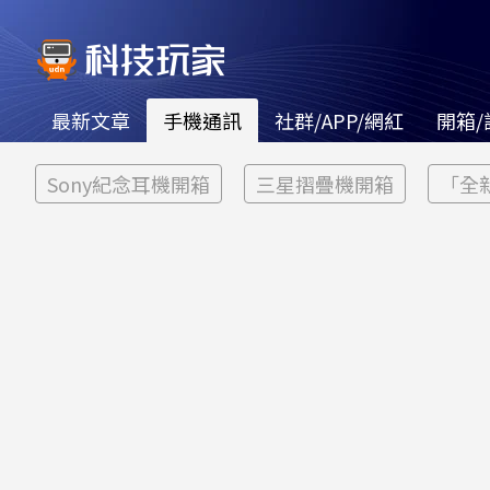
最新文章
手機通訊
社群/APP/網紅
開箱/
Sony紀念耳機開箱
三星摺疊機開箱
「全