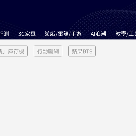
評測
3C家電
遊戲/電競/手遊
AI浪潮
教學/工
新」庫存機
行動斷網
蘋果BTS