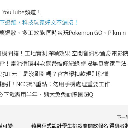
ouTube頻道！
ws按下追蹤，科技玩家好文不漏接！
a開箱！摺痕退散、多工效能 同時爽玩Pokemon GO、Pikmin
LLEXION耳機開箱！工地實測降噪效果 空間音訊秒置身電影
雷！電池循環44次還帶維修紀錄 網揭無良賣家手法
北捷「只扣1元」是沒刷到嗎？官方曝扣款規則秒懂
指引！NCC揭3重點：勿用手機處理重要工作
」字必下載爽用半年、熊大兔兔動態圖超Q
下一
配備可變
蘋果程式設計學生挑戰賽開放報名 得獎者