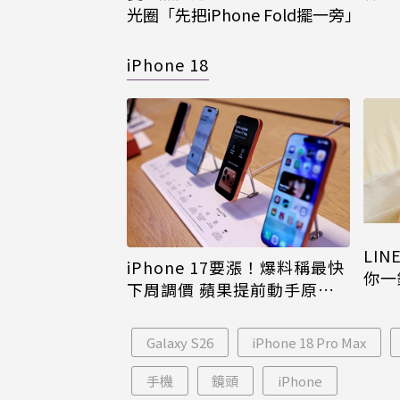
光圈「先把iPhone Fold擺一旁」
iPhone 18
LI
iPhone 17要漲！爆料稱最快
你一
下周調價 蘋果提前動手原因
iPh
曝
Galaxy S26
iPhone 18 Pro Max
手機
鏡頭
iPhone