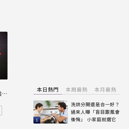
本日熱門
本周最熱
本月最熱
裝晶
洗烘分開還是合一好？
過來人曝「盲目跟風會
後悔」 小家庭就選它