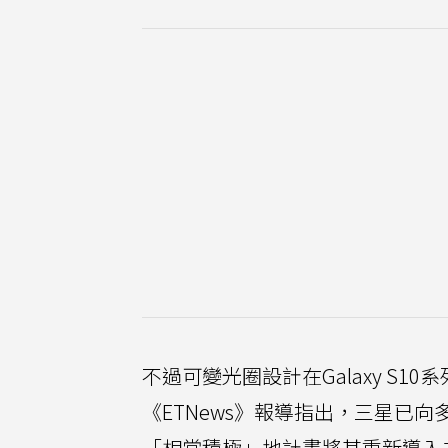
不過可變光圈設計在Galaxy S
《ETNews》報導指出，三星已
「相當積極」地計畫將其重新導入未來