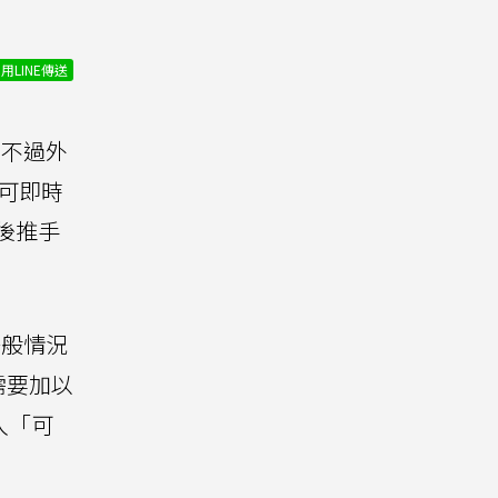
用LINE傳送
，不過外
為可即時
背後推手
一般情況
需要加以
入「可