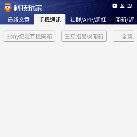
最新文章
手機通訊
社群/APP/網紅
開箱/評
Sony紀念耳機開箱
三星摺疊機開箱
「全新