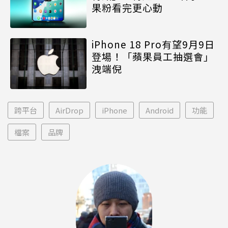
果粉看完更心動
iPhone 18 Pro有望9月9日
登場！「蘋果員工抽選會」
洩端倪
跨平台
AirDrop
iPhone
Android
功能
檔案
品牌