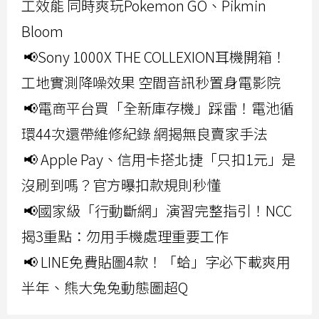
工效能 同時爽玩Pokemon GO、Pikmin
Bloom
📢Sony 1000X THE COLLEXION耳機開箱！
工地實測降噪效果 空間音訊秒置身電影院
📢電商平台買「全新庫存機」踩雷！電池循
環44次還帶維修紀錄 網揭無良賣家手法
📢 Apple Pay、信用卡搭北捷「只扣1元」是
沒刷到嗎？官方曝扣款規則秒懂
📢國家級「行動斷網」演習完整指引！NCC
揭3重點：勿用手機處理重要工作
📢 LINE免費貼圖4款！「蛤」字必下載爽用
半年、熊大兔兔動態圖超Q