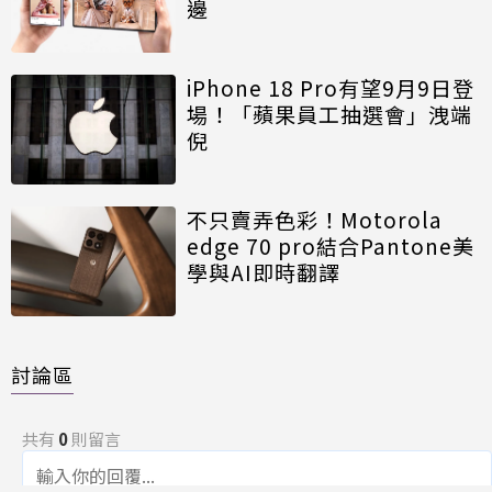
邊
iPhone 18 Pro有望9月9日登
場！「蘋果員工抽選會」洩端
倪
不只賣弄色彩！Motorola
edge 70 pro結合Pantone美
學與AI即時翻譯
討論區
共有
0
則留言