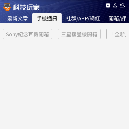
最新文章
手機通訊
社群/APP/網紅
開箱/評
Sony紀念耳機開箱
三星摺疊機開箱
「全新