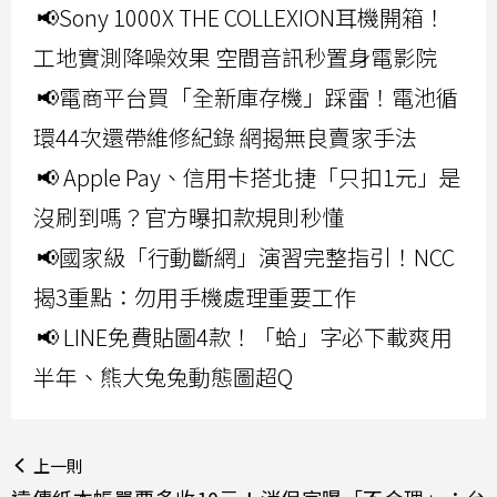
📢Sony 1000X THE COLLEXION耳機開箱！
工地實測降噪效果 空間音訊秒置身電影院
📢電商平台買「全新庫存機」踩雷！電池循
環44次還帶維修紀錄 網揭無良賣家手法
📢 Apple Pay、信用卡搭北捷「只扣1元」是
沒刷到嗎？官方曝扣款規則秒懂
📢國家級「行動斷網」演習完整指引！NCC
揭3重點：勿用手機處理重要工作
📢 LINE免費貼圖4款！「蛤」字必下載爽用
半年、熊大兔兔動態圖超Q
上一則