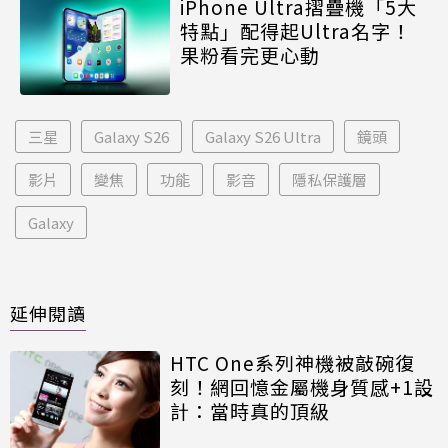
iPhone Ultra摺疊機「5大
特點」配得起Ultra名字！
果粉看完更心動
三星
Galaxy S26
Galaxy S26 Ultra
鏡頭
影片
變焦
功能
影音
隱私保護層
Galaxy
延伸閱讀
HTC One系列神機被敲碗復
刻！網回憶金屬機身質感+1設
計：當時真的頂級