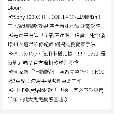
Bloom
📢Sony 1000X THE COLLEXION耳機開箱！
工地實測降噪效果 空間音訊秒置身電影院
📢電商平台買「全新庫存機」踩雷！電池循
環44次還帶維修紀錄 網揭無良賣家手法
📢 Apple Pay、信用卡搭北捷「只扣1元」是
沒刷到嗎？官方曝扣款規則秒懂
📢國家級「行動斷網」演習完整指引！NCC
揭3重點：勿用手機處理重要工作
📢 LINE免費貼圖4款！「蛤」字必下載爽用
半年、熊大兔兔動態圖超Q