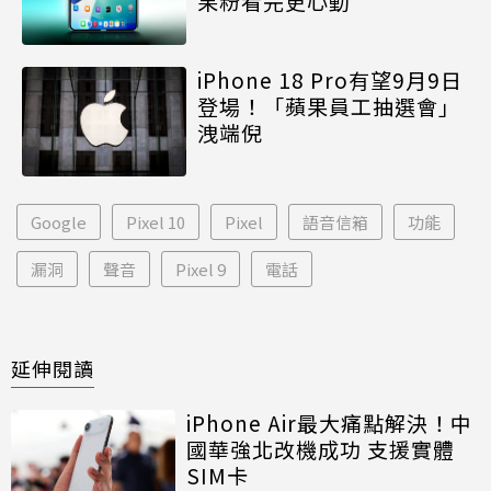
果粉看完更心動
iPhone 18 Pro有望9月9日
登場！「蘋果員工抽選會」
洩端倪
Google
Pixel 10
Pixel
語音信箱
功能
漏洞
聲音
Pixel 9
電話
延伸閱讀
iPhone Air最大痛點解決！中
國華強北改機成功 支援實體
SIM卡