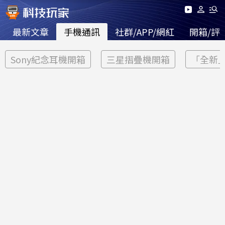
最新文章
手機通訊
社群/APP/網紅
開箱/評
Sony紀念耳機開箱
三星摺疊機開箱
「全新