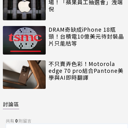
場！「蘋果員工抽選會」洩端
倪
DRAM奇缺成iPhone 18瓶
頸！台積電10億美元待封裝晶
片只能枯等
不只賣弄色彩！Motorola
edge 70 pro結合Pantone美
學與AI即時翻譯
討論區
共有
0
則留言