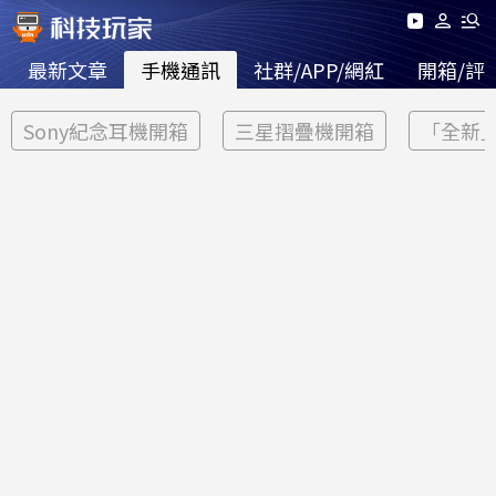
最新文章
手機通訊
社群/APP/網紅
開箱/評
Sony紀念耳機開箱
三星摺疊機開箱
「全新