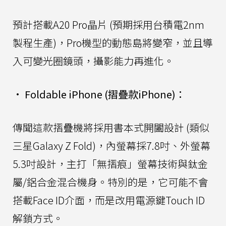
預計搭載A20 Pro晶片 (預期採用台積電2nm
製程生產)，Pro機型的動態島將變窄，並且導
入可變光圈鏡頭，攝影能力再進化。
•
Foldable iPhone (摺疊款iPhone)：
傳聞這款摺疊機將採用書本式開闔設計 (類似
三星Galaxy Z Fold)，內螢幕採7.8吋、外螢幕
5.3吋設計，主打「無摺痕」螢幕技術與鈦金
屬/鋁合金混合機身。特別的是，它可能不會
搭載Face ID介面，而是改用電源鍵Touch ID
解鎖方式。