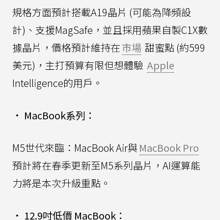
規格方面預計搭載A19晶片 (可能為降頻設
計)、支援MagSafe，並且採用蘋果自製C1X數
據晶片，價格預計維持在
市場
甜蜜點 (約599
美元)，主打預算有限但想體驗
Apple
Intelligence的用戶。
•
MacBook系列：
M5世代來臨：MacBook Air與
MacBook Pro
預計將在春季更新至M5系列晶片，AI運算能
力將是本次升級重點。
•
12.9吋低價 MacBook：