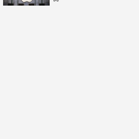
討論區
共有
0
則留言
規範
回覆
還沒有留言，成為第一個發言的人吧！