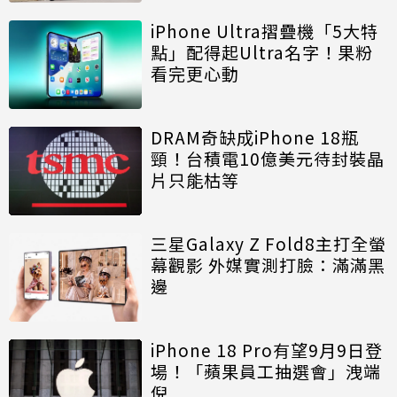
iPhone Ultra摺疊機「5大特
點」配得起Ultra名字！果粉
看完更心動
DRAM奇缺成iPhone 18瓶
頸！台積電10億美元待封裝晶
片只能枯等
三星Galaxy Z Fold8主打全螢
幕觀影 外媒實測打臉：滿滿黑
邊
iPhone 18 Pro有望9月9日登
場！「蘋果員工抽選會」洩端
倪