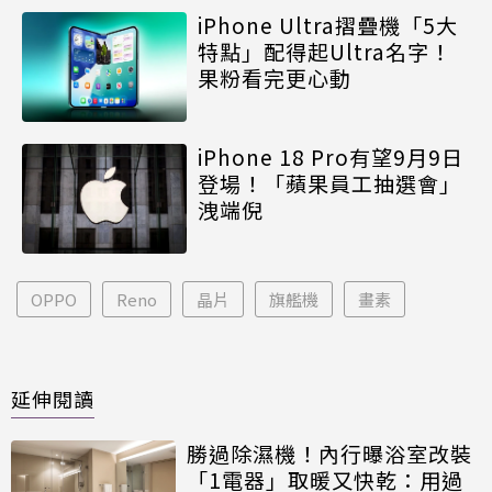
iPhone Ultra摺疊機「5大
特點」配得起Ultra名字！
果粉看完更心動
iPhone 18 Pro有望9月9日
登場！「蘋果員工抽選會」
洩端倪
OPPO
Reno
晶片
旗艦機
畫素
延伸閱讀
勝過除濕機！內行曝浴室改裝
「1電器」取暖又快乾：用過