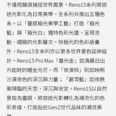
不僅用鏡頭捕捉世界風景，Reno15系列將旅
途光影化為日常美學，全系列共推出五種色
系。以「靈感極光美學工藝」打造「極光
藍」與「極光白」獨特色彩光譜，呈現流
動、細緻的光影層次。除極光的色彩語彙
外，Reno15全系列亦以更多世界景色延伸設
計。Reno15 Pro Max「暮光金」如清晨日出
升起時的暖金光芒，而「夜漠棕」則如映照
沙漠夜色的深沉與力量；「蒼穹藍」如夜晚
剛降臨的天空，深沉與安定。Reno15以自然
景致為靈感，將旅途光影轉化為潮流化的色
彩表達，打造貼近GenZ世代品味的潮流美