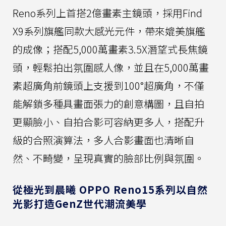
Reno系列上首搭2億畫素主鏡頭，採用Find
X9系列旗艦同款大感光元件，帶來媲美旗艦
的成像；搭配5,000萬畫素3.5X潛望式長焦鏡
頭，輕鬆拍出氛圍感人像，並且在5,000萬畫
素超廣角前鏡頭上支援到100°超廣角，不僅
能解鎖多種具畫面張力的創意構圖，且自拍
更顯臉小、自拍合影可容納更多人，搭配升
級的合照演算法，多人合影畫面也清晰自
然、不畸變，呈現真實的臉部比例與氛圍。
從極光到晨曦 OPPO Reno15系列以自然
光影打造GenZ世代潮流美學