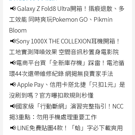
📢 Galaxy Z Fold8 Ultra開箱！摺痕退散、多
工效能 同時爽玩Pokemon GO、Pikmin
Bloom
📢Sony 1000X THE COLLEXION耳機開箱！
工地實測降噪效果 空間音訊秒置身電影院
📢電商平台買「全新庫存機」踩雷！電池循
環44次還帶維修紀錄 網揭無良賣家手法
📢 Apple Pay、信用卡搭北捷「只扣1元」是
沒刷到嗎？官方曝扣款規則秒懂
📢國家級「行動斷網」演習完整指引！NCC
揭3重點：勿用手機處理重要工作
📢 LINE免費貼圖4款！「蛤」字必下載爽用