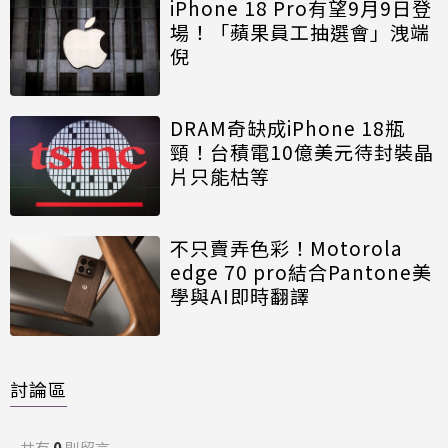
iPhone 18 Pro有望9月9日登
場！「蘋果員工抽選會」洩端
倪
DRAM奇缺成iPhone 18瓶
頸！台積電10億美元待封裝晶
片只能枯等
不只賣弄色彩！Motorola
edge 70 pro結合Pantone美
學與AI即時翻譯
討論區
共有
0
則留言