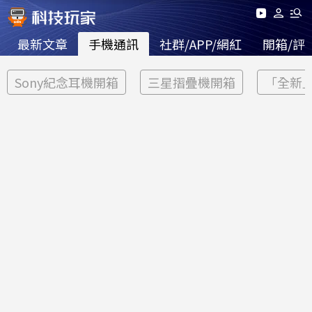
最新文章
手機通訊
社群/APP/網紅
開箱/評
Sony紀念耳機開箱
三星摺疊機開箱
「全新