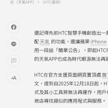
式（天氣APP）。（HTC提供）
還記得先前HTC智慧手機創造出一
配
天氣
的功能，還讓蘋果
iPhone
用一段話「簡單公告」，即起HTC
的天氣APP也成為時代眼淚無法再
HTC在官方支援頁面網頁置頂處
放
文，提到自2025年12月18日起
式及其小工具將無法再運作，用戶也無
商店尋找類似的應用程式與服務。