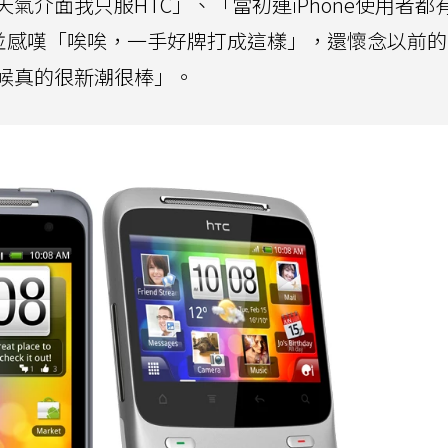
氣介面我只服HTC」、「當初連iPhone使用者都
感嘆「唉唉，一手好牌打成這樣」，還懷念以前的H
候真的很新潮很棒」。