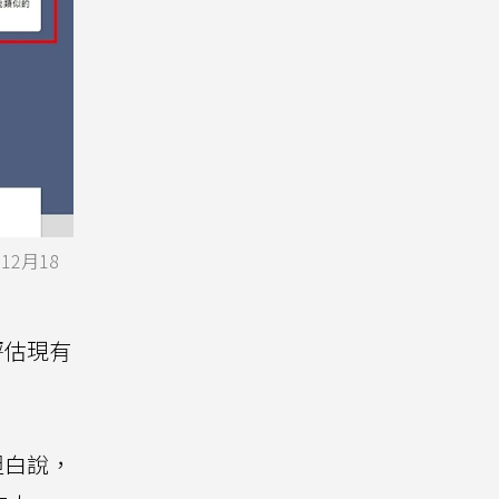
2月18
評估現有
坦白說，