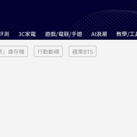
評測
3C家電
遊戲/電競/手遊
AI浪潮
教學/工
新」庫存機
行動斷網
蘋果BTS