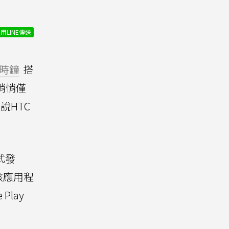
用LINE傳送
時鐘
搭
悄悄僅
說HTC
式發
該應用程
lay