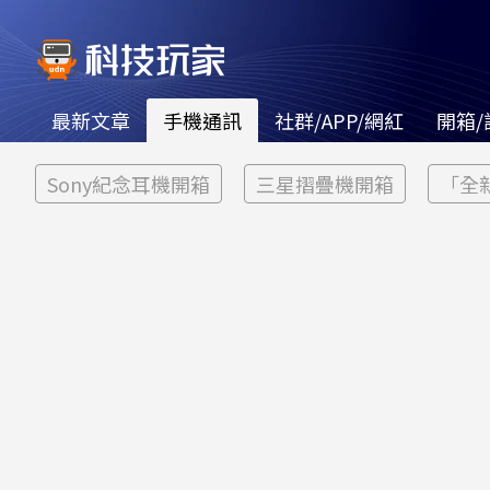
最新文章
手機通訊
社群/APP/網紅
開箱/
Sony紀念耳機開箱
三星摺疊機開箱
「全