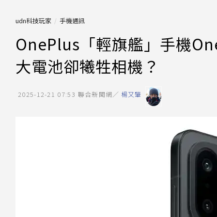
udn科技玩家
手機通訊
OnePlus「輕旗艦」手機On
大電池卻犧牲相機？
2025-12-21 07:53
聯合新聞網／
楊又肇