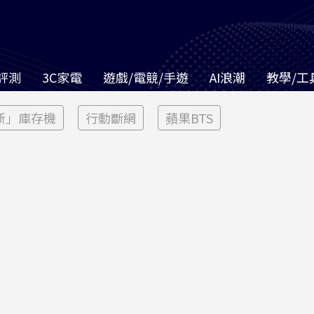
評測
3C家電
遊戲/電競/手遊
AI浪潮
教學/工
新」庫存機
行動斷網
蘋果BTS