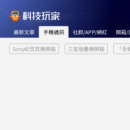
最新文章
手機通訊
社群/APP/網紅
開箱/
Sony紀念耳機開箱
三星摺疊機開箱
「全