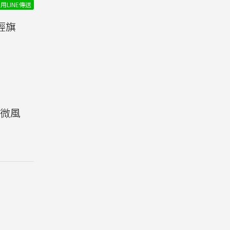
用LINE傳送
輕旗
荷微風