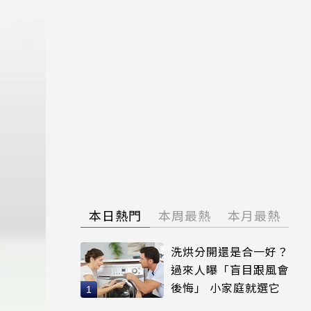
本日熱門
本周最熱
本月最熱
洗烘分開還是合一好？
過來人曝「盲目跟風會
後悔」 小家庭就選它