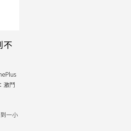
到不
ePlus
盟：激鬥
，不到一小