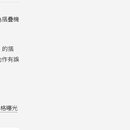
為摺疊機
」的摺
動作有誤
、價格曝光