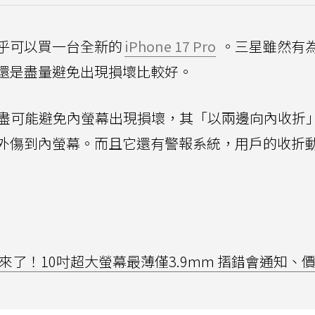
乎可以買一台全新的
iPhone 17 Pro
。三星雖然有
還是盡量避免出現損壞比較好。
在設計上也有盡可能避免內螢幕出現損壞，其「以兩邊向內收折
外傷到內螢幕。而且它還有警報系統，用戶的收折
iFold來了！10吋超大螢幕最薄僅3.9mm 摺錯會通知