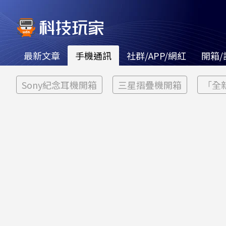
最新文章
手機通訊
社群/APP/網紅
開箱/
Sony紀念耳機開箱
三星摺疊機開箱
「全