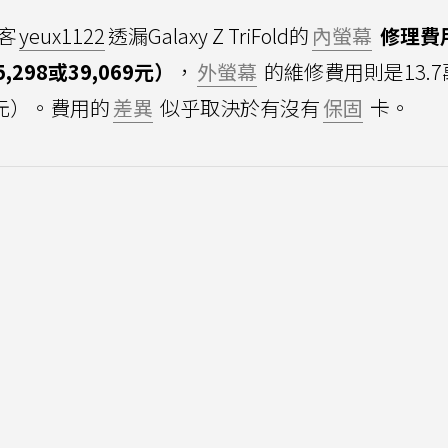
客
yeux1122
透漏Galaxy Z TriFold的
內螢幕
修理費
,298或39,069元）
，
外螢幕
的維修費用則是13.7
14元）。費用的
差異
似乎取決於有沒有
保固
卡。