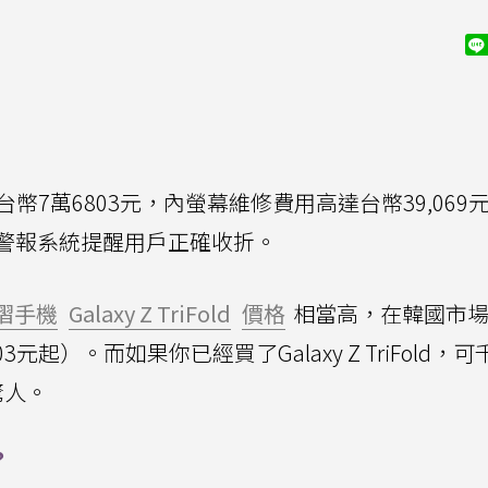
d定價約台幣7萬6803元，內螢幕維修費用高達台幣39,06
警報系統提醒用戶正確收折。
摺手機
Galaxy Z TriFold
價格
相當高，在韓國市場
3元起）。而如果你已經買了Galaxy Z TriFold，
驚人。
？