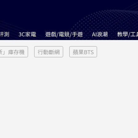
評測
3C家電
遊戲/電競/手遊
AI浪潮
教學/工
新」庫存機
行動斷網
蘋果BTS