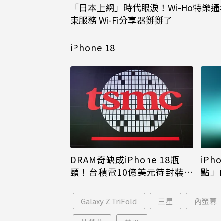
「日本上網」時代眼淚！Wi-Ho特樂
束服務 Wi-Fi分享器掰掰了
iPhone 18
DRAM奇缺成iPhone 18瓶
iPh
頸！台積電10億美元待封裝晶
點」
片只能枯等
看完
Galaxy Z TriFold
三星
內螢幕