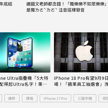
通年底結
連國文老師都念錯！「獨樂樂不如眾樂樂
是獨ㄌㄜˋㄌㄜˋ 注音這樣發音
iPhone 18 Pro有望9月9
one Ultra摺疊機「5大特
場！「蘋果員工抽選會」
配得起Ultra名字！果粉
倪
更心動
維修
價格
iPhone 17 Pro
三摺手機
保