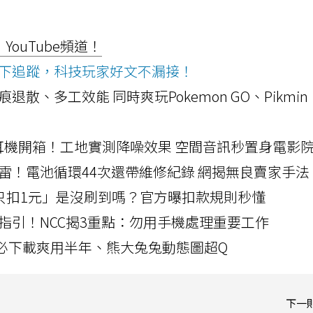
ouTube頻道！
ws按下追蹤，科技玩家好文不漏接！
a開箱！摺痕退散、多工效能 同時爽玩Pokemon GO、Pikmin
LLEXION耳機開箱！工地實測降噪效果 空間音訊秒置身電影
雷！電池循環44次還帶維修紀錄 網揭無良賣家手法
北捷「只扣1元」是沒刷到嗎？官方曝扣款規則秒懂
指引！NCC揭3重點：勿用手機處理重要工作
」字必下載爽用半年、熊大兔兔動態圖超Q
下一