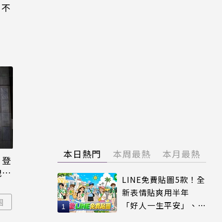
」不
本日熱門
本周最熱
本月最熱
日登
洩端
LINE免費貼圖5款！全
新表情貼爽用半年
固
「好人一生平安」、
「好熱」必用