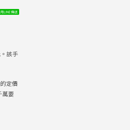
用LINE傳送
9元。該手
的定價
可千萬要