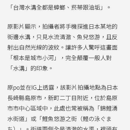
「台灣水溝全都是蟑螂、菸蒂跟油垢」。
原影片顯示，拍攝者將手機探進日本某地的
街邊水溝，只見水流清澈、魚兒悠游，且反
射出自然光線的波紋。讓許多人驚呼這畫面
「根本是城市小河」，完全顛覆一般人對
「水溝」的印象。
原po並在IG上透露，該影片拍攝地點為日本
長崎縣島原市，新町二丁目附近，位於島原
市市中心區域中，此處也常被稱為「錦鯉湧
水街道」或「鯉魚悠游之街（鯉の泳ぐま
ち）」。街道兩側全是清澈的水渠，裡頭有