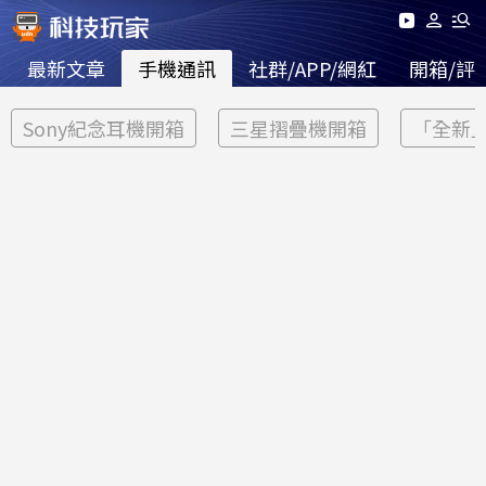
最新文章
手機通訊
社群/APP/網紅
開箱/評
Sony紀念耳機開箱
三星摺疊機開箱
「全新