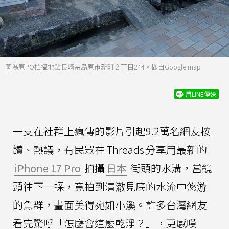
圖為原PO拍攝地點長崎県島原市新町２丁目244。擷自Google map
用LINE傳送
一支在社群上瘋傳的影片引起9.2萬名網友按
讚、熱議，有民眾在
Threads
分享用最新的
iPhone 17 Pro
拍攝
日本
街頭的水溝，當鏡
頭往下一探，竟拍到清澈見底的水流中悠游
的魚群，畫面美得宛如小溪。許多台灣網友
看完驚呼「怎麼會這麼乾淨？」，更感嘆