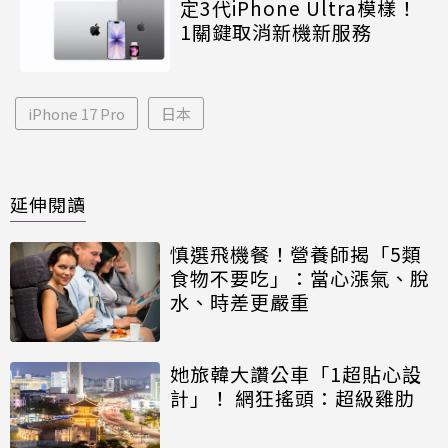
定3代iPhone Ultra模樣！
1關鍵取消新機新服務
iPhone 17 Pro
日本
延伸閱讀
慎選飛機餐！營養師揭「5類
食物不要吃」：當心漲氣、脫
水、時差更嚴重
她旅韓大讚公車「1超貼心設
計」！ 網狂搖頭：超級雞肋