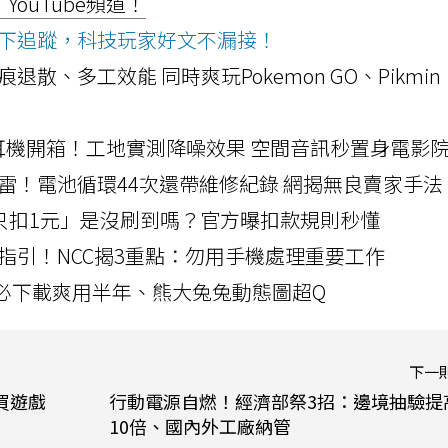
ouTube頻道！
ws按下追蹤，科技玩家好文不漏接！
a開箱！摺痕退散、多工效能 同時爽玩Pokemon GO、Pikmin
LLEXION耳機開箱！工地實測降噪效果 空間音訊秒置身電影
雷！電池循環44次還帶維修紀錄 網揭無良賣家手法
北捷「只扣1元」是沒刷到嗎？官方曝扣款規則秒懂
指引！NCC揭3重點：勿用手機處理重要工作
」字必下載爽用半年、熊大兔兔動態圖超Q
下一
買遊戲
行動電源自燃！經濟部祭3招：邊境抽驗提
10倍、國內外工廠納管