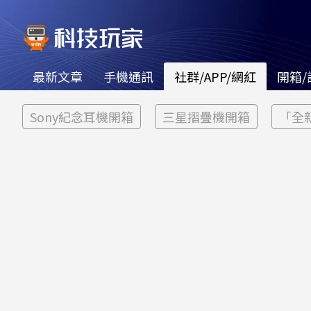
最新文章
手機通訊
社群/APP/網紅
開箱/
Sony紀念耳機開箱
三星摺疊機開箱
「全