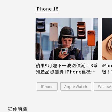
iPhone 18
蘋果9月迎下一波漲價潮！3系
iPh
列產品恐變貴 iPhone舊機難
級！
倖免
島大
iPhone
Apple Watch
WhatsA
延伸閱讀