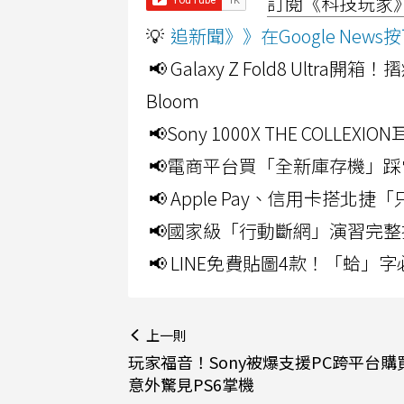
訂閱《科技玩家》Y
💡
追新聞》》在Google Ne
📢 Galaxy Z Fold8 Ultr
Bloom
📢Sony 1000X THE CO
📢電商平台買「全新庫存機」踩
📢 Apple Pay、信用卡搭
📢國家級「行動斷網」演習完整
📢 LINE免費貼圖4款！「蛤
上一則
玩家福音！Sony被爆支援PC跨平台購
意外驚見PS6掌機