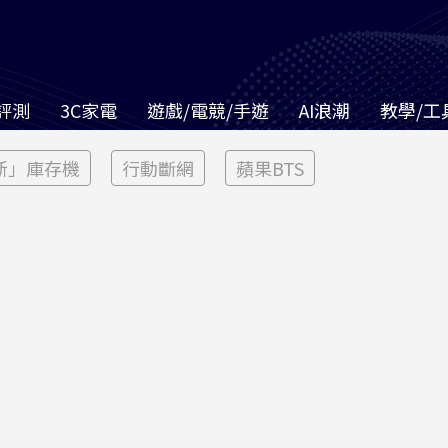
評測
3C家電
遊戲/電競/手遊
AI浪潮
教學/工
新」庫存機
行動斷網
蘋果BTS