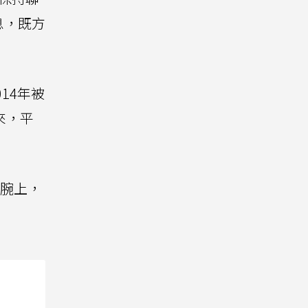
息，既方
014年被
來，平
手腕上，