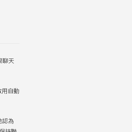
限聊天
且啟用自動
她認為
望保持聯