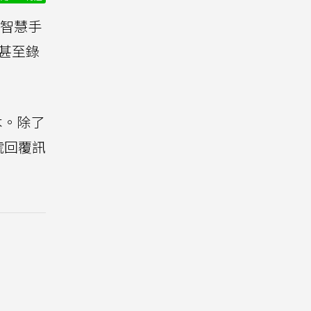
智慧手
甚至錄
版本。除了
號回覆訊