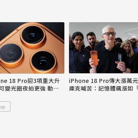
iPhone 18 Pro傳大漲萬
one 18 Pro迎3項重大升
庫克喊苦：記憶體飆漲如
可變光圈夜拍更強 動態
年一遇大洪水」
幅縮小
pp