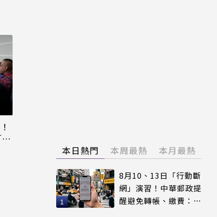
元！
「百
本日熱門
本周最熱
本月最熱
8月10、13日「行動斷
網」演習！中華郵政提
醒避免轉帳、繳費：務
必留紀錄