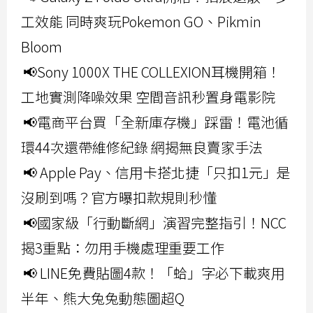
工效能 同時爽玩Pokemon GO、Pikmin
Bloom
📢Sony 1000X THE COLLEXION耳機開箱！
工地實測降噪效果 空間音訊秒置身電影院
📢電商平台買「全新庫存機」踩雷！電池循
環44次還帶維修紀錄 網揭無良賣家手法
📢 Apple Pay、信用卡搭北捷「只扣1元」是
沒刷到嗎？官方曝扣款規則秒懂
📢國家級「行動斷網」演習完整指引！NCC
揭3重點：勿用手機處理重要工作
📢 LINE免費貼圖4款！「蛤」字必下載爽用
半年、熊大兔兔動態圖超Q