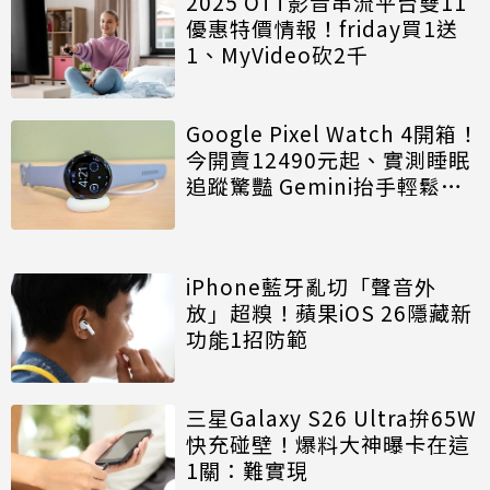
2025 OTT影音串流平台雙11
優惠特價情報！friday買1送
1、MyVideo砍2千
Google Pixel Watch 4開箱！
今開賣12490元起、實測睡眠
追蹤驚豔 Gemini抬手輕鬆對
話
iPhone藍牙亂切「聲音外
放」超糗！蘋果iOS 26隱藏新
功能1招防範
三星Galaxy S26 Ultra拚65W
快充碰壁！爆料大神曝卡在這
1關：難實現