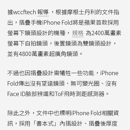
據wccftech
報導
，根據摩根士丹利的文件指
出，摺疊手機iPhone Fold將是蘋果首款採用
螢幕下鏡頭設計的機種，
規格
為2400萬畫素
螢幕下自拍鏡頭，後置鏡頭為雙鏡頭設計，
並有4800萬畫素超廣角鏡頭。
不過也因摺疊設計需犧牲一些功能，iPhone
Fold傳出沒有望遠鏡頭、無可變光圈、沒有
Face ID臉部辨識和ToF飛時測距感測器。
除此之外，文件中也標明iPhone Fold相關資
訊，採用「書本式」內摺設計、摺疊後厚度