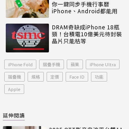
你一鍵同步手機行事曆
iPhone、Android都能用
DRAM奇缺成iPhone 18瓶
頸！台積電10億美元待封裝
晶片只能枯等
iPhone Fold
摺疊手機
蘋果
iPhone Ultra
摺疊機
規格
定價
Face ID
功能
Apple
延伸閱讀