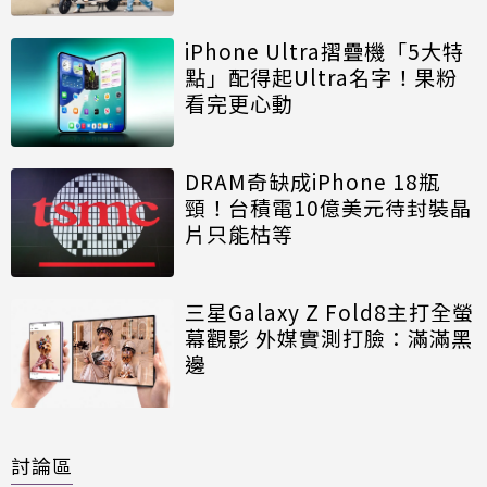
iPhone Ultra摺疊機「5大特
點」配得起Ultra名字！果粉
看完更心動
DRAM奇缺成iPhone 18瓶
頸！台積電10億美元待封裝晶
片只能枯等
三星Galaxy Z Fold8主打全螢
幕觀影 外媒實測打臉：滿滿黑
邊
討論區