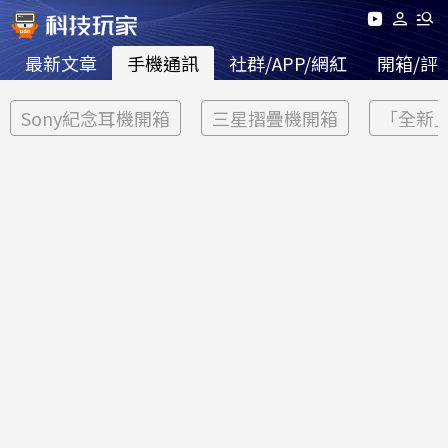
最新文章
手機通訊
社群/APP/網紅
開箱/評
Sony紀念耳機開箱
三星摺疊機開箱
「全新